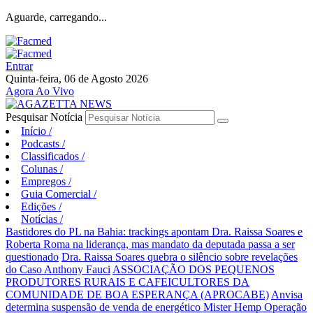
Aguarde, carregando...
Entrar
Quinta-feira, 06 de Agosto 2026
Agora Ao Vivo
Pesquisar Notícia
Início
/
Podcasts
/
Classificados
/
Colunas
/
Empregos
/
Guia Comercial
/
Edições
/
Notícias
/
Bastidores do PL na Bahia: trackings apontam Dra. Raissa Soares e
Roberta Roma na liderança, mas mandato da deputada passa a ser
questionado
Dra. Raissa Soares quebra o silêncio sobre revelações
do Caso Anthony Fauci
ASSOCIAÇÃO DOS PEQUENOS
PRODUTORES RURAIS E CAFEICULTORES DA
COMUNIDADE DE BOA ESPERANÇA (APROCABE)
Anvisa
determina suspensão de venda de energético Mister Hemp
Operação