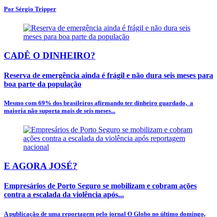
Por Sérgio Tripper
CADÊ O DINHEIRO?
Reserva de emergência ainda é frágil e não dura seis meses para
boa parte da população
Mesmo com 69% dos brasileiros afirmando ter dinheiro guardado, a
maioria não suporta mais de seis meses...
E AGORA JOSÉ?
Empresários de Porto Seguro se mobilizam e cobram ações
contra a escalada da violência após...
A publicação de uma reportagem pelo jornal O Globo no último domingo,