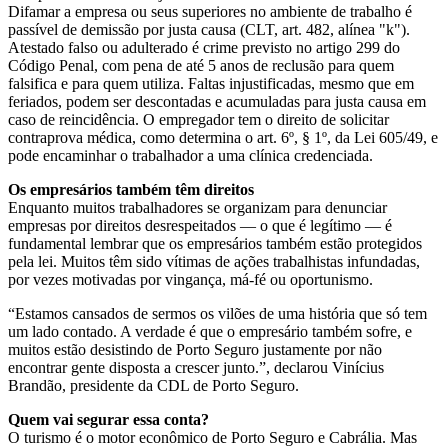
Difamar a empresa ou seus superiores no ambiente de trabalho é
passível de demissão por justa causa (CLT, art. 482, alínea "k").
Atestado falso ou adulterado é crime previsto no artigo 299 do
Código Penal, com pena de até 5 anos de reclusão para quem
falsifica e para quem utiliza. Faltas injustificadas, mesmo que em
feriados, podem ser descontadas e acumuladas para justa causa em
caso de reincidência. O empregador tem o direito de solicitar
contraprova médica, como determina o art. 6º, § 1º, da Lei 605/49, e
pode encaminhar o trabalhador a uma clínica credenciada.
Os empresários também têm direitos
Enquanto muitos trabalhadores se organizam para denunciar
empresas por direitos desrespeitados — o que é legítimo — é
fundamental lembrar que os empresários também estão protegidos
pela lei. Muitos têm sido vítimas de ações trabalhistas infundadas,
por vezes motivadas por vingança, má-fé ou oportunismo.
“Estamos cansados de sermos os vilões de uma história que só tem
um lado contado. A verdade é que o empresário também sofre, e
muitos estão desistindo de Porto Seguro justamente por não
encontrar gente disposta a crescer junto.”, declarou Vinícius
Brandão, presidente da CDL de Porto Seguro.
Quem vai segurar essa conta?
O turismo é o motor econômico de Porto Seguro e Cabrália. Mas