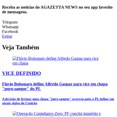
Receba as notícias do AGAZETTA NEWS no seu app favorito
de mensagens.
Telegram
Whatsapp
Facebook
Entrar
Veja Também
VICE DEFINIDO
Flávio Bolsonaro define Alfredo Gaspar para vice em chapa
"puro-sangue" do PL
A decisão de formar uma chapa "puro-sangue" ocorreu após o PL falhar em
atrair siglas do Centrão