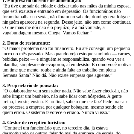
1. Empresário do setor de alimentação:
“Eu tive que sair da cidade e deixar tudo nas mãos da minha esposa,
que está exausta e entrando em depressão. Os funcionários não
foram trabalhar na sexta, não foram no sábado, domingo era folga e
ninguém apareceu na segunda. Desse jeito, não tem como continuar.
O que mais me dói não é o prejuízo, é a má vontade, a
vagabundagem mesmo. Chega. Vamos fechar.”
2. Dono de restaurante:
“O maior problema não foi financeiro. Eu até consegui um pequeno
lucro no mês passado. Mas quando vejo estoque sumindo — carnes,
bebidas, peixe — e ninguém se responsabiliza, quando vou ver a
planilha, simplesmente evaporou, aí eu desisto. E como você motiva
um time que mente, rouba e ainda falta ao trabalho em plena
Semana Santa? Não dá. Não existe empresa que aguente.”
3. Proprietário de pousada:
“O colaborador vem sem saber nada. Não sabe fazer check-in, não
sabe limpar um banheiro, não sabe lidar com hóspedes. A gente
treina, investe, ensina. E no final, sabe o que ele faz? Pede pra sair
ou processa a empresa por qualquer bobagem, mesmo sendo ele
quem errou. O sistema favorece o errado. Nunca vi isso.”
4. Gestor de receptivo turístico:
“Contratei um funcionário que, no terceiro dia, já estava
desmotivando os outros, falando mal da empresa, da escala, do