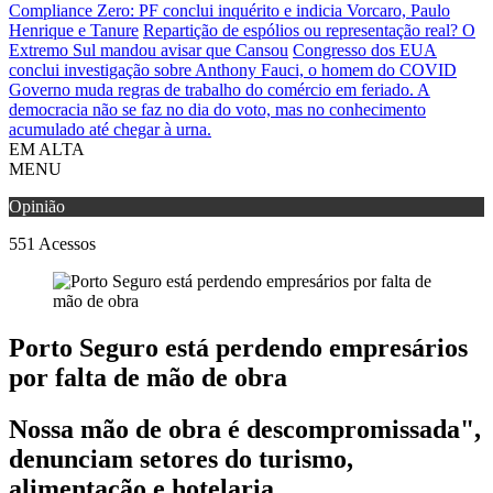
Compliance Zero: PF conclui inquérito e indicia Vorcaro, Paulo
Henrique e Tanure
Repartição de espólios ou representação real? O
Extremo Sul mandou avisar que Cansou
Congresso dos EUA
conclui investigação sobre Anthony Fauci, o homem do COVID
Governo muda regras de trabalho do comércio em feriado.
A
democracia não se faz no dia do voto, mas no conhecimento
acumulado até chegar à urna.
EM ALTA
MENU
Opinião
551
Acessos
Porto Seguro está perdendo empresários
por falta de mão de obra
Nossa mão de obra é descompromissada",
denunciam setores do turismo,
alimentação e hotelaria.