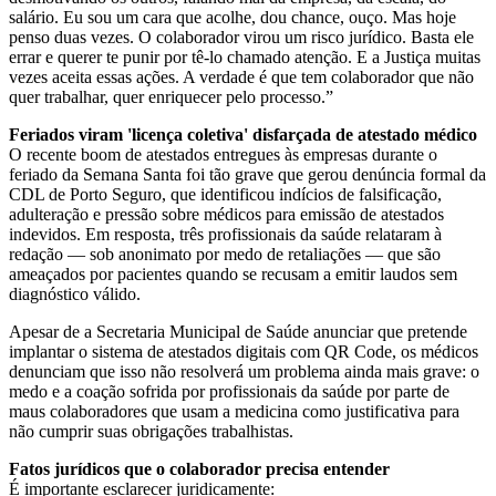
salário. Eu sou um cara que acolhe, dou chance, ouço. Mas hoje
penso duas vezes. O colaborador virou um risco jurídico. Basta ele
errar e querer te punir por tê-lo chamado atenção. E a Justiça muitas
vezes aceita essas ações. A verdade é que tem colaborador que não
quer trabalhar, quer enriquecer pelo processo.”
Feriados viram 'licença coletiva' disfarçada de atestado médico
O recente boom de atestados entregues às empresas durante o
feriado da Semana Santa foi tão grave que gerou denúncia formal da
CDL de Porto Seguro, que identificou indícios de falsificação,
adulteração e pressão sobre médicos para emissão de atestados
indevidos. Em resposta, três profissionais da saúde relataram à
redação — sob anonimato por medo de retaliações — que são
ameaçados por pacientes quando se recusam a emitir laudos sem
diagnóstico válido.
Apesar de a Secretaria Municipal de Saúde anunciar que pretende
implantar o sistema de atestados digitais com QR Code, os médicos
denunciam que isso não resolverá um problema ainda mais grave: o
medo e a coação sofrida por profissionais da saúde por parte de
maus colaboradores que usam a medicina como justificativa para
não cumprir suas obrigações trabalhistas.
Fatos jurídicos que o colaborador precisa entender
É importante esclarecer juridicamente: