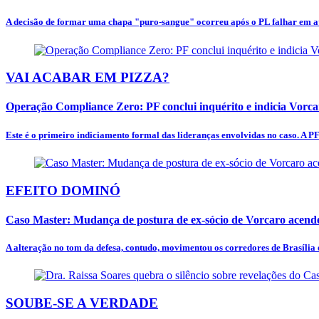
A decisão de formar uma chapa "puro-sangue" ocorreu após o PL falhar em at
VAI ACABAR EM PIZZA?
Operação Compliance Zero: PF conclui inquérito e indicia Vorc
Este é o primeiro indiciamento formal das lideranças envolvidas no caso. A PF
EFEITO DOMINÓ
Caso Master: Mudança de postura de ex-sócio de Vorcaro acende
A alteração no tom da defesa, contudo, movimentou os corredores de Brasília e
SOUBE-SE A VERDADE