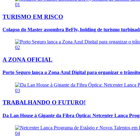
01
TURISMO EM RISCO
Colapso do Master assombra BeFly, holding de turismo turbina
02
A ZONA OFICIAL
Porto Seguro lança a Zona Azul Digital para organizar o trânsito
03
TRABALHANDO O FUTURO!
Da Lan House à Gigante da Fibra Óptica: Netcenter Lança Progra
04