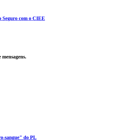
to Seguro com o CIEE
e mensagens.
uro-sangue" do PL