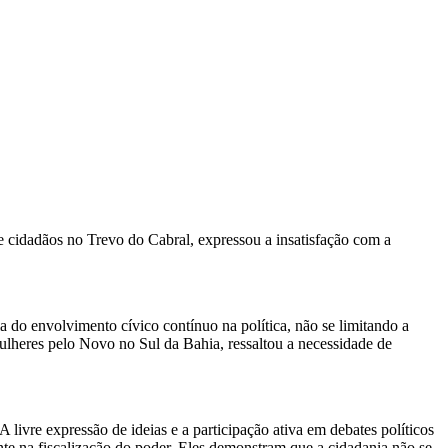
 cidadãos no Trevo do Cabral, expressou a insatisfação com a
a do envolvimento cívico contínuo na política, não se limitando a
lheres pelo Novo no Sul da Bahia, ressaltou a necessidade de
ivre expressão de ideias e a participação ativa em debates políticos
e na fiscalização do poder. Eles demonstram que a cidadania não se