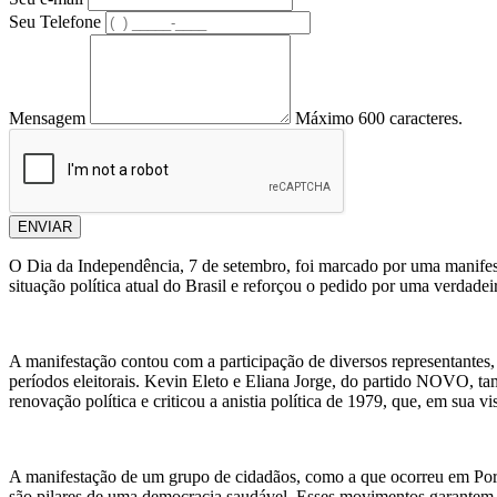
Seu Telefone
Mensagem
Máximo 600 caracteres.
ENVIAR
O Dia da Independência, 7 de setembro, foi marcado por uma manifest
situação política atual do Brasil e reforçou o pedido por uma verdade
A manifestação contou com a participação de diversos representantes,
períodos eleitorais. Kevin Eleto e Eliana Jorge, do partido NOVO, t
renovação política e criticou a anistia política de 1979, que, em sua v
A manifestação de um grupo de cidadãos, como a que ocorreu em Porto 
são pilares de uma democracia saudável. Esses movimentos garantem 