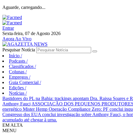
Aguarde, carregando...
Entrar
Sexta-feira, 07 de Agosto 2026
Agora Ao Vivo
Pesquisar Notícia
Início
/
Podcasts
/
Classificados
/
Colunas
/
Empregos
/
Guia Comercial
/
Edições
/
Notícias
/
Bastidores do PL na Bahia: trackings apontam Dra. Raissa Soares e 
Anthony Fauci
ASSOCIAÇÃO DOS PEQUENOS PRODUTORES 
energético Mister Hemp
Operação Compliance Zero: PF conclui inqué
Congresso dos EUA conclui investigação sobre Anthony Fauci, o
acumulado até chegar à urna.
EM ALTA
MENU