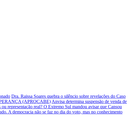
ionado
Dra. Raissa Soares quebra o silêncio sobre revelações do Caso
PERANÇA (APROCABE)
Anvisa determina suspensão de venda de
s ou representação real? O Extremo Sul mandou avisar que Cansou
iado.
A democracia não se faz no dia do voto, mas no conhecimento