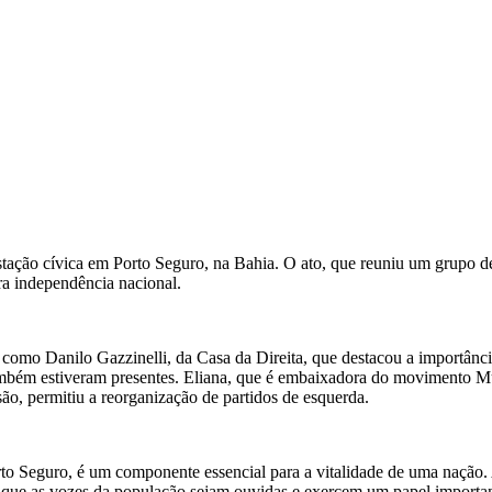
ação cívica em Porto Seguro, na Bahia. O ato, que reuniu um grupo de
ira independência nacional.
 como Danilo Gazzinelli, da Casa da Direita, que destacou a importânci
ambém estiveram presentes. Eliana, que é embaixadora do movimento Mu
isão, permitiu a reorganização de partidos de esquerda.
Seguro, é um componente essencial para a vitalidade de uma nação. A l
que as vozes da população sejam ouvidas e exercem um papel important