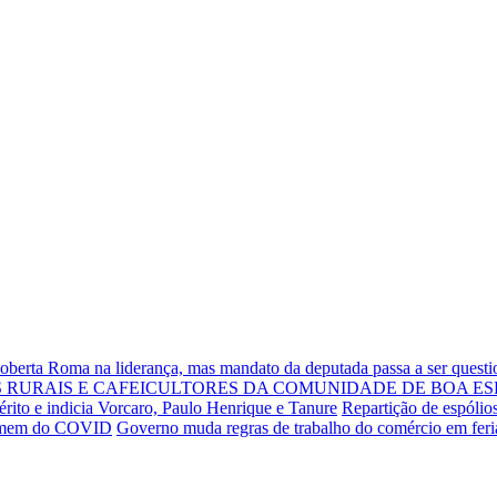
Roberta Roma na liderança, mas mandato da deputada passa a ser quest
RURAIS E CAFEICULTORES DA COMUNIDADE DE BOA ES
rito e indicia Vorcaro, Paulo Henrique e Tanure
Repartição de espólio
 homem do COVID
Governo muda regras de trabalho do comércio em fer