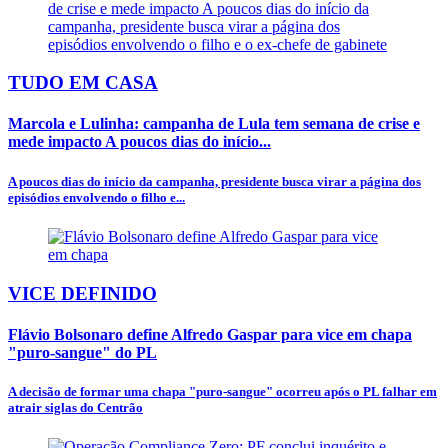
TUDO EM CASA
Marcola e Lulinha: campanha de Lula tem semana de crise e
mede impacto A poucos dias do início...
A poucos dias do início da campanha, presidente busca virar a página dos
episódios envolvendo o filho e...
VICE DEFINIDO
Flávio Bolsonaro define Alfredo Gaspar para vice em chapa
"puro-sangue" do PL
A decisão de formar uma chapa "puro-sangue" ocorreu após o PL falhar em
atrair siglas do Centrão