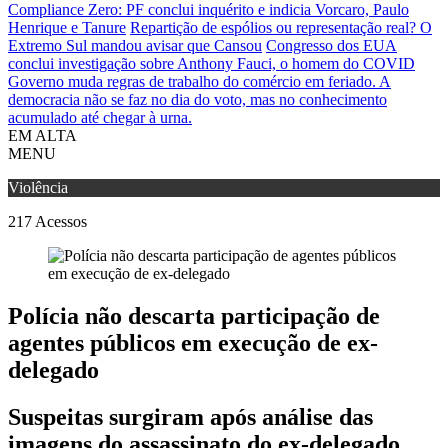
Compliance Zero: PF conclui inquérito e indicia Vorcaro, Paulo
Henrique e Tanure
Repartição de espólios ou representação real? O
Extremo Sul mandou avisar que Cansou
Congresso dos EUA
conclui investigação sobre Anthony Fauci, o homem do COVID
Governo muda regras de trabalho do comércio em feriado.
A
democracia não se faz no dia do voto, mas no conhecimento
acumulado até chegar à urna.
EM ALTA
MENU
Violência
217
Acessos
Polícia não descarta participação de
agentes públicos em execução de ex-
delegado
Suspeitas surgiram após análise das
imagens do assassinato do ex-delegado