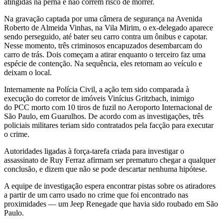
atingidas na perna e não correm risco de morrer.
Na gravação captada por uma câmera de segurança na Avenida
Roberto de Almeida Vinhas, na Vila Mirim, o ex-delegado aparece
sendo perseguido, até bater seu carro contra um ônibus e capotar.
Nesse momento, três criminosos encapuzados desembarcam do
carro de trás. Dois começam a atirar enquanto o terceiro faz uma
espécie de contenção. Na sequência, eles retornam ao veículo e
deixam o local.
Internamente na Polícia Civil, a ação tem sido comparada à
execução do corretor de imóveis Vinícius Gritzbach, inimigo
do PCC morto com 10 tiros de fuzil no Aeroporto Internacional de
São Paulo, em Guarulhos. De acordo com as investigações, três
policiais militares teriam sido contratados pela facção para executar
o crime.
Autoridades ligadas à força-tarefa criada para investigar o
assassinato de Ruy Ferraz afirmam ser prematuro chegar a qualquer
conclusão, e dizem que não se pode descartar nenhuma hipótese.
A equipe de investigação espera encontrar pistas sobre os atiradores
a partir de um carro usado no crime que foi encontrado nas
proximidades — um Jeep Renegade que havia sido roubado em São
Paulo.