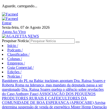
Aguarde, carregando...
Entrar
Sexta-feira, 07 de Agosto 2026
Agora Ao Vivo
Pesquisar Notícia
Início
/
Podcasts
/
Classificados
/
Colunas
/
Empregos
/
Guia Comercial
/
Edições
/
Notícias
/
Bastidores do PL na Bahia: trackings apontam Dra. Raissa Soares e
Roberta Roma na liderança, mas mandato da deputada passa a ser
questionado
Dra. Raissa Soares quebra o silêncio sobre revelações
do Caso Anthony Fauci
ASSOCIAÇÃO DOS PEQUENOS
PRODUTORES RURAIS E CAFEICULTORES DA
COMUNIDADE DE BOA ESPERANÇA (APROCABE)
Anvisa
determina suspensão de venda de energético Mister Hemp
Operação