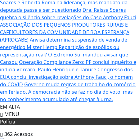
Soares e Roberta Roma na liderança, mas mandato da
deputada passa a ser questionado
Dra. Raissa Soares
quebra o silêncio sobre revelações do Caso Anthony Fauci
ASSOCIAÇÃO DOS PEQUENOS PRODUTORES RURAIS E
CAFEICULTORES DA COMUNIDADE DE BOA ESPERANÇA
(APROCABE)
Anvisa determina suspensão de venda de
energético Mister Hemp
Repartição de espólios ou
representação real? O Extremo Sul mandou avisar que
Cansou
Operação Compliance Zero: PF conclui inquérito e
indicia Vorcaro, Paulo Henrique e Tanure
Congresso dos
EUA conclui investigação sobre Anthony Fauci, o homem
do COVID
Governo muda regras de trabalho do comércio
em feriado.
A democracia não se faz no dia do voto, mas
no conhecimento acumulado até chegar à urna.
EM ALTA
MENU
Polícia
362
Acessos