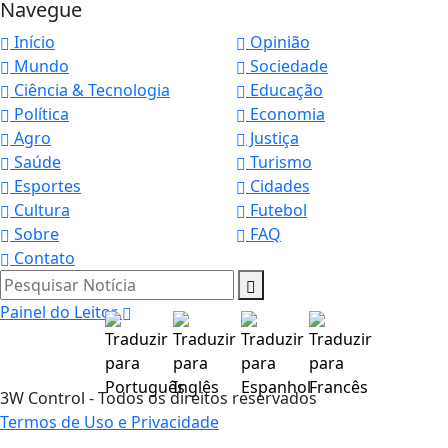
Navegue
Início
Opinião
Mundo
Sociedade
Ciência & Tecnologia
Educação
Política
Economia
Agro
Justiça
Saúde
Turismo
Esportes
Cidades
Cultura
Futebol
Sobre
FAQ
Contato
Pesquisar Notícia
Painel do Leitor
3W Control - Todos os direitos reservados
Termos de Uso e Privacidade
Termos de Uso e Privacidade
Esse site utiliza cookies para melhorar sua