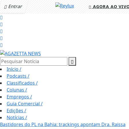
Entrar
AGORA AO VIV
Pesquisar Notícia
Início
/
Podcasts
/
Classificados
/
Colunas
/
Empregos
/
Guia Comercial
/
Edições
/
Notícias
/
Bastidores do PL na Bahia: trackings apontam Dra. Raissa