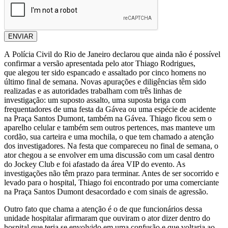
ENVIAR
A Polícia Civil do Rio de Janeiro declarou que ainda não é possível
confirmar a versão apresentada pelo ator Thiago Rodrigues,
que alegou ter sido espancado e assaltado por cinco homens no
último final de semana. Novas apurações e diligências têm sido
realizadas e as autoridades trabalham com três linhas de
investigação: um suposto assalto, uma suposta briga com
frequentadores de uma festa da Gávea ou uma espécie de acidente
na Praça Santos Dumont, também na Gávea. Thiago ficou sem o
aparelho celular e também sem outros pertences, mas manteve um
cordão, sua carteira e uma mochila, o que tem chamado a atenção
dos investigadores. Na festa que compareceu no final de semana, o
ator chegou a se envolver em uma discussão com um casal dentro
do Jockey Club e foi afastado da área VIP do evento. As
investigações não têm prazo para terminar. Antes de ser socorrido e
levado para o hospital, Thiago foi encontrado por uma comerciante
na Praça Santos Dumont desacordado e com sinais de agressão.
Outro fato que chama a atenção é o de que funcionários dessa
unidade hospitalar afirmaram que ouviram o ator dizer dentro do
hospital que teria se envolvido em uma confusão e que voltaria ao