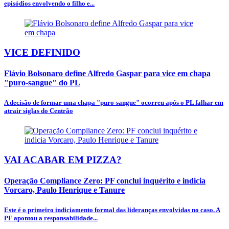
episódios envolvendo o filho e...
VICE DEFINIDO
Flávio Bolsonaro define Alfredo Gaspar para vice em chapa
"puro-sangue" do PL
A decisão de formar uma chapa "puro-sangue" ocorreu após o PL falhar em
atrair siglas do Centrão
VAI ACABAR EM PIZZA?
Operação Compliance Zero: PF conclui inquérito e indicia
Vorcaro, Paulo Henrique e Tanure
Este é o primeiro indiciamento formal das lideranças envolvidas no caso. A
PF apontou a responsabilidade...