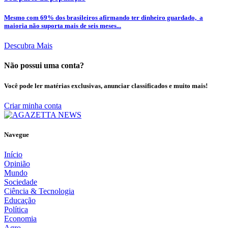
Mesmo com 69% dos brasileiros afirmando ter dinheiro guardado, a
maioria não suporta mais de seis meses...
Descubra Mais
Não possui uma conta?
Você pode ler matérias exclusivas, anunciar classificados e muito mais!
Criar minha conta
Navegue
Início
Opinião
Mundo
Sociedade
Ciência & Tecnologia
Educação
Política
Economia
Agro