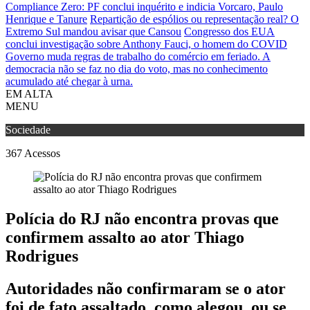
Compliance Zero: PF conclui inquérito e indicia Vorcaro, Paulo
Henrique e Tanure
Repartição de espólios ou representação real? O
Extremo Sul mandou avisar que Cansou
Congresso dos EUA
conclui investigação sobre Anthony Fauci, o homem do COVID
Governo muda regras de trabalho do comércio em feriado.
A
democracia não se faz no dia do voto, mas no conhecimento
acumulado até chegar à urna.
EM ALTA
MENU
Sociedade
367
Acessos
Polícia do RJ não encontra provas que
confirmem assalto ao ator Thiago
Rodrigues
Autoridades não confirmaram se o ator
foi de fato assaltado, como alegou, ou se