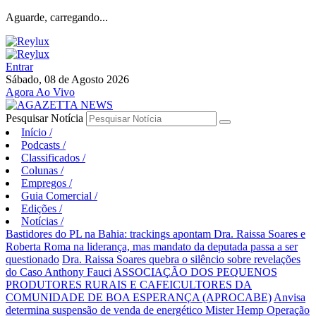
Aguarde, carregando...
Entrar
Sábado, 08 de Agosto 2026
Agora Ao Vivo
Pesquisar Notícia
Início
/
Podcasts
/
Classificados
/
Colunas
/
Empregos
/
Guia Comercial
/
Edições
/
Notícias
/
Bastidores do PL na Bahia: trackings apontam Dra. Raissa Soares e
Roberta Roma na liderança, mas mandato da deputada passa a ser
questionado
Dra. Raissa Soares quebra o silêncio sobre revelações
do Caso Anthony Fauci
ASSOCIAÇÃO DOS PEQUENOS
PRODUTORES RURAIS E CAFEICULTORES DA
COMUNIDADE DE BOA ESPERANÇA (APROCABE)
Anvisa
determina suspensão de venda de energético Mister Hemp
Operação