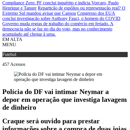
Compliance Zero: PF conclui inquérito e indicia Vorcaro, Paulo
Henrique e Tanure
Repartição de espólios ou representação real? O
Extremo Sul mandou avisar que Cansou
Congresso dos EUA
conclui investigação sobre Anthony Fauci, o homem do COVID
Governo muda regras de trabalho do comércio em feriado.
A
democracia não se faz no dia do voto, mas no conhecimento
acumulado até chegar à urna.
EM ALTA
MENU
Futebol
457
Acessos
Polícia do DF vai intimar Neymar a
depor em operação que investiga lavagem
de dinheiro
Craque será ouvido para prestar
informações sobre a compra de duas joias