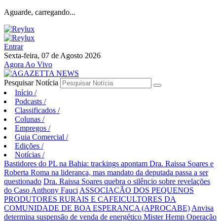
Aguarde, carregando...
Entrar
Sexta-feira, 07 de Agosto 2026
Agora Ao Vivo
Pesquisar Notícia
Início
/
Podcasts
/
Classificados
/
Colunas
/
Empregos
/
Guia Comercial
/
Edições
/
Notícias
/
Bastidores do PL na Bahia: trackings apontam Dra. Raissa Soares e
Roberta Roma na liderança, mas mandato da deputada passa a ser
questionado
Dra. Raissa Soares quebra o silêncio sobre revelações
do Caso Anthony Fauci
ASSOCIAÇÃO DOS PEQUENOS
PRODUTORES RURAIS E CAFEICULTORES DA
COMUNIDADE DE BOA ESPERANÇA (APROCABE)
Anvisa
determina suspensão de venda de energético Mister Hemp
Operação