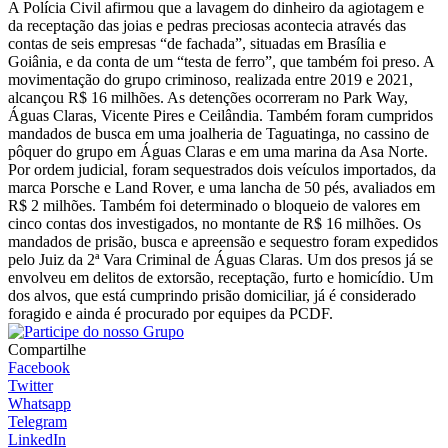
A Polícia Civil afirmou que a lavagem do dinheiro da agiotagem e
da receptação das joias e pedras preciosas acontecia através das
contas de seis empresas “de fachada”, situadas em Brasília e
Goiânia, e da conta de um “testa de ferro”, que também foi preso. A
movimentação do grupo criminoso, realizada entre 2019 e 2021,
alcançou R$ 16 milhões. As detenções ocorreram no Park Way,
Águas Claras, Vicente Pires e Ceilândia. Também foram cumpridos
mandados de busca em uma joalheria de Taguatinga, no cassino de
pôquer do grupo em Águas Claras e em uma marina da Asa Norte.
Por ordem judicial, foram sequestrados dois veículos importados, da
marca Porsche e Land Rover, e uma lancha de 50 pés, avaliados em
R$ 2 milhões. Também foi determinado o bloqueio de valores em
cinco contas dos investigados, no montante de R$ 16 milhões. Os
mandados de prisão, busca e apreensão e sequestro foram expedidos
pelo Juiz da 2ª Vara Criminal de Águas Claras. Um dos presos já se
envolveu em delitos de extorsão, receptação, furto e homicídio. Um
dos alvos, que está cumprindo prisão domiciliar, já é considerado
foragido e ainda é procurado por equipes da PCDF.
Compartilhe
Facebook
Twitter
Whatsapp
Telegram
LinkedIn