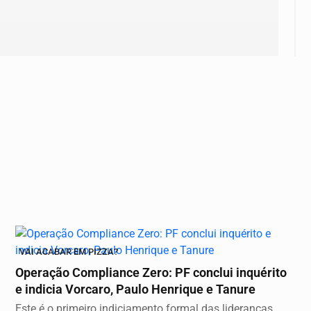
VAI ACABAR EM PIZZA?
Operação Compliance Zero: PF conclui inquérito
e indicia Vorcaro, Paulo Henrique e Tanure
Este é o primeiro indiciamento formal das lideranças