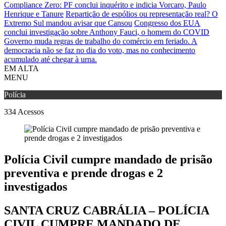
Compliance Zero: PF conclui inquérito e indicia Vorcaro, Paulo
Henrique e Tanure
Repartição de espólios ou representação real? O
Extremo Sul mandou avisar que Cansou
Congresso dos EUA
conclui investigação sobre Anthony Fauci, o homem do COVID
Governo muda regras de trabalho do comércio em feriado.
A
democracia não se faz no dia do voto, mas no conhecimento
acumulado até chegar à urna.
EM ALTA
MENU
Polícia
334
Acessos
Polícia Civil cumpre mandado de prisão
preventiva e prende drogas e 2
investigados
SANTA CRUZ CABRÁLIA – POLÍCIA
CIVIL CUMPRE MANDADO DE