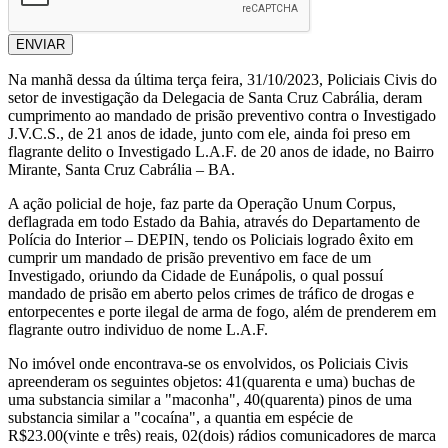
ENVIAR
Na manhã dessa da última terça feira, 31/10/2023, Policiais Civis do
setor de investigação da Delegacia de Santa Cruz Cabrália, deram
cumprimento ao mandado de prisão preventivo contra o Investigado
J.V.C.S., de 21 anos de idade, junto com ele, ainda foi preso em
flagrante delito o Investigado L.A.F. de 20 anos de idade, no Bairro
Mirante, Santa Cruz Cabrália – BA.
A ação policial de hoje, faz parte da Operação Unum Corpus,
deflagrada em todo Estado da Bahia, através do Departamento de
Polícia do Interior – DEPIN, tendo os Policiais logrado êxito em
cumprir um mandado de prisão preventivo em face de um
Investigado, oriundo da Cidade de Eunápolis, o qual possuí
mandado de prisão em aberto pelos crimes de tráfico de drogas e
entorpecentes e porte ilegal de arma de fogo, além de prenderem em
flagrante outro individuo de nome L.A.F.
No imóvel onde encontrava-se os envolvidos, os Policiais Civis
apreenderam os seguintes objetos: 41(quarenta e uma) buchas de
uma substancia similar a "maconha", 40(quarenta) pinos de uma
substancia similar a "cocaína", a quantia em espécie de
R$23.00(vinte e três) reais, 02(dois) rádios comunicadores de marca