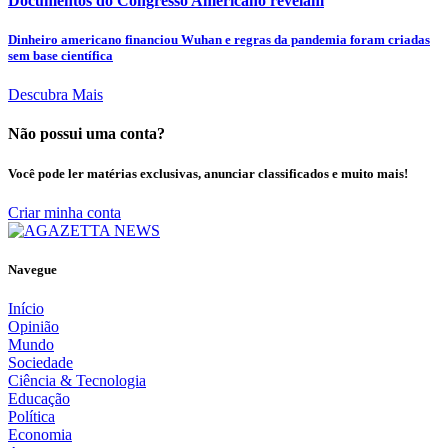
Documentos do Congresso Americano revelam
Dinheiro americano financiou Wuhan e regras da pandemia foram criadas
sem base científica
Descubra Mais
Não possui uma conta?
Você pode ler matérias exclusivas, anunciar classificados e muito mais!
Criar minha conta
Navegue
Início
Opinião
Mundo
Sociedade
Ciência & Tecnologia
Educação
Política
Economia