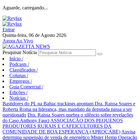
Aguarde, carregando...
Entrar
Quinta-feira, 06 de Agosto 2026
Agora Ao Vivo
Pesquisar Notícia
Início
/
Podcasts
/
Classificados
/
Colunas
/
Empregos
/
Guia Comercial
/
Edições
/
Notícias
/
Bastidores do PL na Bahia: trackings apontam Dra. Raissa Soares e
Roberta Roma na liderança, mas mandato da deputada passa a ser
questionado
Dra. Raissa Soares quebra o silêncio sobre revelações
do Caso Anthony Fauci
ASSOCIAÇÃO DOS PEQUENOS
PRODUTORES RURAIS E CAFEICULTORES DA
COMUNIDADE DE BOA ESPERANÇA (APROCABE)
Anvisa
determina suspensão de venda de energético Mister Hemp
Operação