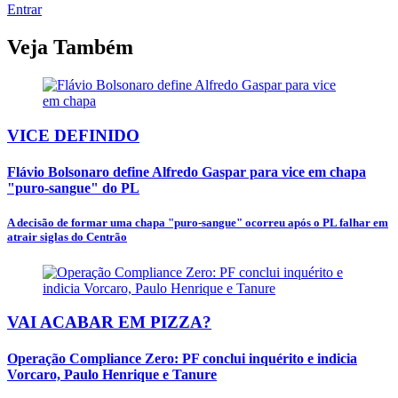
Entrar
Veja Também
VICE DEFINIDO
Flávio Bolsonaro define Alfredo Gaspar para vice em chapa
"puro-sangue" do PL
A decisão de formar uma chapa "puro-sangue" ocorreu após o PL falhar em
atrair siglas do Centrão
VAI ACABAR EM PIZZA?
Operação Compliance Zero: PF conclui inquérito e indicia
Vorcaro, Paulo Henrique e Tanure