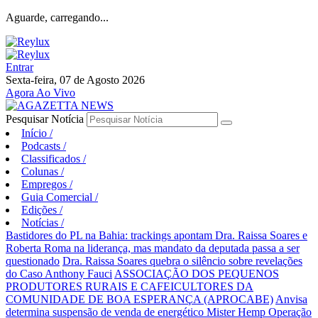
Aguarde, carregando...
Entrar
Sexta-feira, 07 de Agosto 2026
Agora Ao Vivo
Pesquisar Notícia
Início
/
Podcasts
/
Classificados
/
Colunas
/
Empregos
/
Guia Comercial
/
Edições
/
Notícias
/
Bastidores do PL na Bahia: trackings apontam Dra. Raissa Soares e
Roberta Roma na liderança, mas mandato da deputada passa a ser
questionado
Dra. Raissa Soares quebra o silêncio sobre revelações
do Caso Anthony Fauci
ASSOCIAÇÃO DOS PEQUENOS
PRODUTORES RURAIS E CAFEICULTORES DA
COMUNIDADE DE BOA ESPERANÇA (APROCABE)
Anvisa
determina suspensão de venda de energético Mister Hemp
Operação