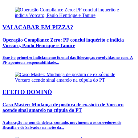
VAI ACABAR EM PIZZA?
Operação Compliance Zero: PF conclui inquérito e indicia
Vorcaro, Paulo Henrique e Tanure
Este é o primeiro indiciamento formal das lideranças envolvidas no caso. A
PF apontou a responsabilidade...
EFEITO DOMINÓ
Caso Master: Mudança de postura de ex-sócio de Vorcaro
acende sinal amarelo na cúpula do PT
A alteração no tom da defesa, contudo, movimentou os corredores de
Brasília e de Salvador na noite da...