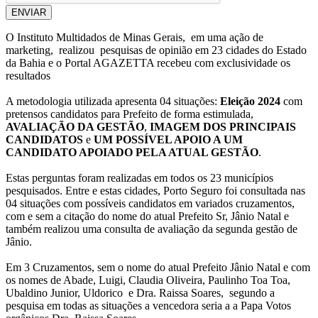
ENVIAR
O Instituto Multidados de Minas Gerais, em uma ação de
marketing, realizou pesquisas de opinião em 23 cidades do Estado
da Bahia e o Portal AGAZETTA recebeu com exclusividade os
resultados
A metodologia utilizada apresenta 04 situações:
Eleição 2024
com
pretensos candidatos para Prefeito de forma estimulada,
AVALIAÇÃO DA GESTÃO
,
IMAGEM DOS PRINCIPAIS
CANDIDATOS
e
UM POSSÍVEL APOIO A UM
CANDIDATO APOIADO PELA ATUAL GESTÃO
.
Estas perguntas foram realizadas em todos os 23 municípios
pesquisados. Entre e estas cidades, Porto Seguro foi consultada nas
04 situações com possíveis candidatos em variados cruzamentos,
com e sem a citação do nome do atual Prefeito Sr, Jânio Natal e
também realizou uma consulta de avaliação da segunda gestão de
Jânio.
Em 3 Cruzamentos, sem o nome do atual Prefeito Jânio Natal e com
os nomes de Abade, Luigi, Claudia Oliveira, Paulinho Toa Toa,
Ubaldino Junior, Uldorico e Dra. Raissa Soares, segundo a
pesquisa em todas as situações a vencedora seria a a Papa Votos