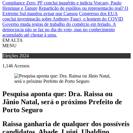
Compliance Zero: PF conclui inquérito e indicia Vorcaro, Paulo
Henrique e Tanure
Repartição de espólios ou representação real? O
Extremo Sul mandou avisar que Cansou
Congresso dos EUA
conclui investigação sobre Anthony Fauci, o homem do COVID
Governo muda regras de trabalho do comércio em feriado.
A
democracia não se faz no dia do voto, mas no conhecimento
acumulado até chegar à urna.
EM ALTA
MENU
Eleições 2024
1,146
Acessos
Pesquisa aponta que: Dra. Raissa ou
Jânio Natal, será o próximo Prefeito de
Porto Seguro
Raissa ganharia de qualquer dos possíveis
candidatos, Abade, Luigi, Ubaldino,