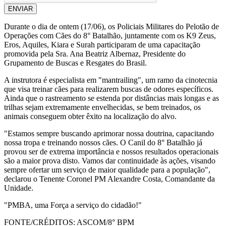
ENVIAR
Durante o dia de ontem (17/06), os Policiais Militares do Pelotão de
Operações com Cães do 8° Batalhão, juntamente com os K9 Zeus,
Eros, Aquiles, Kiara e Surah participaram de uma capacitação
promovida pela Sra. Ana Beatriz Albernaz, Presidente do
Grupamento de Buscas e Resgates do Brasil.
A instrutora é especialista em "mantrailing", um ramo da cinotecnia
que visa treinar cães para realizarem buscas de odores específicos.
Ainda que o rastreamento se estenda por distâncias mais longas e as
trilhas sejam extremamente envelhecidas, se bem treinados, os
animais conseguem obter êxito na localização do alvo.
"Estamos sempre buscando aprimorar nossa doutrina, capacitando
nossa tropa e treinando nossos cães. O Canil do 8° Batalhão já
provou ser de extrema importância e nossos resultados operacionais
são a maior prova disto. Vamos dar continuidade às ações, visando
sempre ofertar um serviço de maior qualidade para a população",
declarou o Tenente Coronel PM Alexandre Costa, Comandante da
Unidade.
"PMBA, uma Força a serviço do cidadão!"
FONTE/CRÉDITOS:
ASCOM/8° BPM