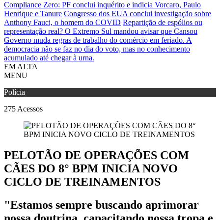
Compliance Zero: PF conclui inquérito e indicia Vorcaro, Paulo
Henrique e Tanure
Congresso dos EUA conclui investigação sobre
Anthony Fauci, o homem do COVID
Repartição de espólios ou
representação real? O Extremo Sul mandou avisar que Cansou
Governo muda regras de trabalho do comércio em feriado.
A
democracia não se faz no dia do voto, mas no conhecimento
acumulado até chegar à urna.
EM ALTA
MENU
Polícia
275
Acessos
PELOTÃO DE OPERAÇÕES COM
CÃES DO 8° BPM INICIA NOVO
CICLO DE TREINAMENTOS
"Estamos sempre buscando aprimorar
nossa doutrina, capacitando nossa tropa e