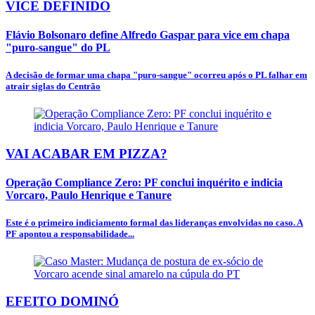
VICE DEFINIDO
Flávio Bolsonaro define Alfredo Gaspar para vice em chapa
"puro-sangue" do PL
A decisão de formar uma chapa "puro-sangue" ocorreu após o PL falhar em
atrair siglas do Centrão
VAI ACABAR EM PIZZA?
Operação Compliance Zero: PF conclui inquérito e indicia
Vorcaro, Paulo Henrique e Tanure
Este é o primeiro indiciamento formal das lideranças envolvidas no caso. A
PF apontou a responsabilidade...
EFEITO DOMINÓ