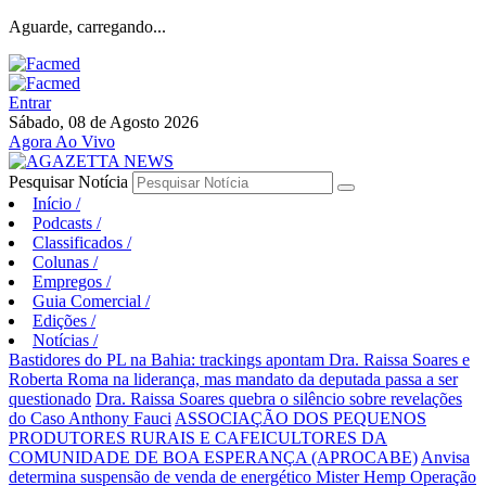
Aguarde, carregando...
Entrar
Sábado, 08 de Agosto 2026
Agora Ao Vivo
Pesquisar Notícia
Início
/
Podcasts
/
Classificados
/
Colunas
/
Empregos
/
Guia Comercial
/
Edições
/
Notícias
/
Bastidores do PL na Bahia: trackings apontam Dra. Raissa Soares e
Roberta Roma na liderança, mas mandato da deputada passa a ser
questionado
Dra. Raissa Soares quebra o silêncio sobre revelações
do Caso Anthony Fauci
ASSOCIAÇÃO DOS PEQUENOS
PRODUTORES RURAIS E CAFEICULTORES DA
COMUNIDADE DE BOA ESPERANÇA (APROCABE)
Anvisa
determina suspensão de venda de energético Mister Hemp
Operação