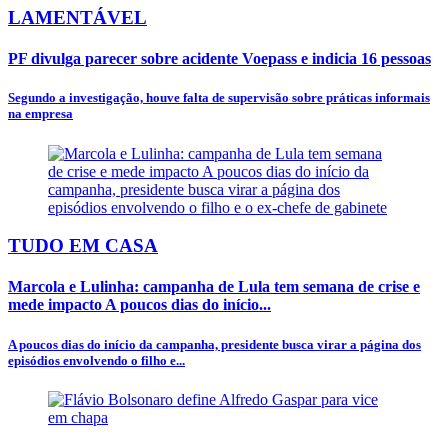
LAMENTÁVEL
PF divulga parecer sobre acidente Voepass e indicia 16 pessoas
Segundo a investigação, houve falta de supervisão sobre práticas informais
na empresa
TUDO EM CASA
Marcola e Lulinha: campanha de Lula tem semana de crise e
mede impacto A poucos dias do início...
A poucos dias do início da campanha, presidente busca virar a página dos
episódios envolvendo o filho e...