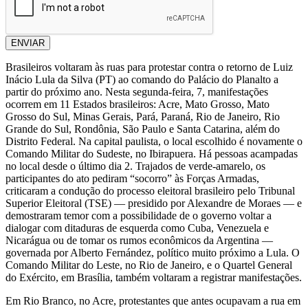
ENVIAR
Brasileiros voltaram às ruas para protestar contra o retorno de Luiz
Inácio Lula da Silva (PT) ao comando do Palácio do Planalto a
partir do próximo ano. Nesta segunda-feira, 7, manifestações
ocorrem em 11 Estados brasileiros: Acre, Mato Grosso, Mato
Grosso do Sul, Minas Gerais, Pará, Paraná, Rio de Janeiro, Rio
Grande do Sul, Rondônia, São Paulo e Santa Catarina, além do
Distrito Federal. Na capital paulista, o local escolhido é novamente o
Comando Militar do Sudeste, no Ibirapuera. Há pessoas acampadas
no local desde o último dia 2. Trajados de verde-amarelo, os
participantes do ato pediram “socorro” às Forças Armadas,
criticaram a condução do processo eleitoral brasileiro pelo Tribunal
Superior Eleitoral (TSE) — presidido por Alexandre de Moraes — e
demostraram temor com a possibilidade de o governo voltar a
dialogar com ditaduras de esquerda como Cuba, Venezuela e
Nicarágua ou de tomar os rumos econômicos da Argentina —
governada por Alberto Fernández, político muito próximo a Lula. O
Comando Militar do Leste, no Rio de Janeiro, e o Quartel General
do Exército, em Brasília, também voltaram a registrar manifestações.
Em Rio Branco, no Acre, protestantes que antes ocupavam a rua em