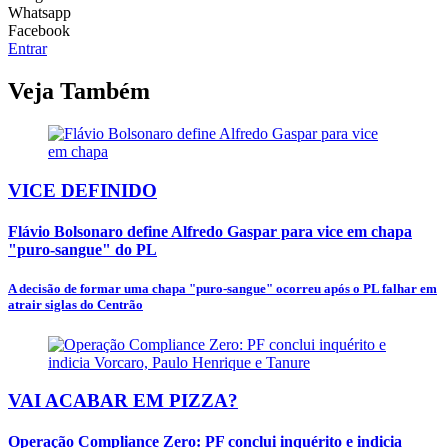
Whatsapp
Facebook
Entrar
Veja Também
VICE DEFINIDO
Flávio Bolsonaro define Alfredo Gaspar para vice em chapa
"puro-sangue" do PL
A decisão de formar uma chapa "puro-sangue" ocorreu após o PL falhar em
atrair siglas do Centrão
VAI ACABAR EM PIZZA?
Operação Compliance Zero: PF conclui inquérito e indicia