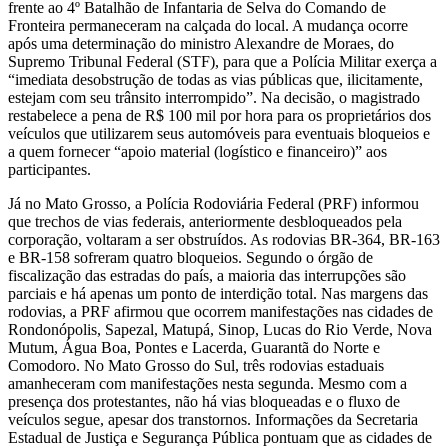
frente ao 4º Batalhão de Infantaria de Selva do Comando de
Fronteira permaneceram na calçada do local. A mudança ocorre
após uma determinação do ministro Alexandre de Moraes, do
Supremo Tribunal Federal (STF), para que a Polícia Militar exerça a
“imediata desobstrução de todas as vias públicas que, ilicitamente,
estejam com seu trânsito interrompido”. Na decisão, o magistrado
restabelece a pena de R$ 100 mil por hora para os proprietários dos
veículos que utilizarem seus automóveis para eventuais bloqueios e
a quem fornecer “apoio material (logístico e financeiro)” aos
participantes.
Já no Mato Grosso, a Polícia Rodoviária Federal (PRF) informou
que trechos de vias federais, anteriormente desbloqueados pela
corporação, voltaram a ser obstruídos. As rodovias BR-364, BR-163
e BR-158 sofreram quatro bloqueios. Segundo o órgão de
fiscalização das estradas do país, a maioria das interrupções são
parciais e há apenas um ponto de interdição total. Nas margens das
rodovias, a PRF afirmou que ocorrem manifestações nas cidades de
Rondonópolis, Sapezal, Matupá, Sinop, Lucas do Rio Verde, Nova
Mutum, Água Boa, Pontes e Lacerda, Guarantã do Norte e
Comodoro. No Mato Grosso do Sul, três rodovias estaduais
amanheceram com manifestações nesta segunda. Mesmo com a
presença dos protestantes, não há vias bloqueadas e o fluxo de
veículos segue, apesar dos transtornos. Informações da Secretaria
Estadual de Justiça e Segurança Pública pontuam que as cidades de