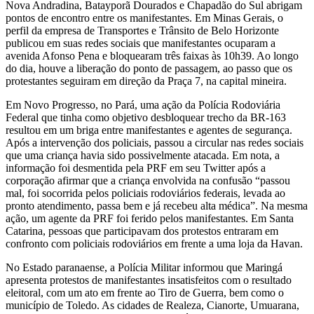
Nova Andradina, Batayporã Dourados e Chapadão do Sul abrigam
pontos de encontro entre os manifestantes. Em Minas Gerais, o
perfil da empresa de Transportes e Trânsito de Belo Horizonte
publicou em suas redes sociais que manifestantes ocuparam a
avenida Afonso Pena e bloquearam três faixas às 10h39. Ao longo
do dia, houve a liberação do ponto de passagem, ao passo que os
protestantes seguiram em direção da Praça 7, na capital mineira.
Em Novo Progresso, no Pará, uma ação da Polícia Rodoviária
Federal que tinha como objetivo desbloquear trecho da BR-163
resultou em um briga entre manifestantes e agentes de segurança.
Após a intervenção dos policiais, passou a circular nas redes sociais
que uma criança havia sido possivelmente atacada. Em nota, a
informação foi desmentida pela PRF em seu Twitter após a
corporação afirmar que a criança envolvida na confusão “passou
mal, foi socorrida pelos policiais rodoviários federais, levada ao
pronto atendimento, passa bem e já recebeu alta médica”. Na mesma
ação, um agente da PRF foi ferido pelos manifestantes. Em Santa
Catarina, pessoas que participavam dos protestos entraram em
confronto com policiais rodoviários em frente a uma loja da Havan.
No Estado paranaense, a Polícia Militar informou que Maringá
apresenta protestos de manifestantes insatisfeitos com o resultado
eleitoral, com um ato em frente ao Tiro de Guerra, bem como o
município de Toledo. As cidades de Realeza, Cianorte, Umuarana,