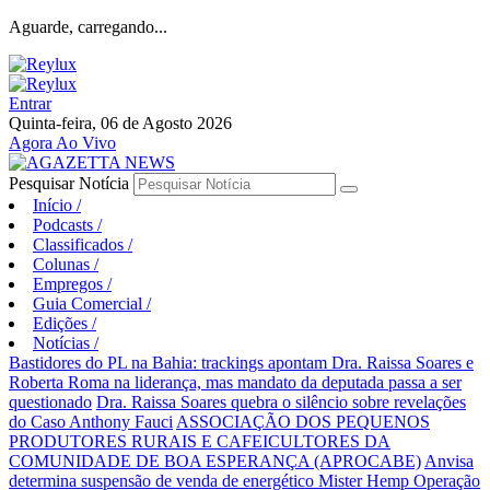
Aguarde, carregando...
Entrar
Quinta-feira, 06 de Agosto 2026
Agora Ao Vivo
Pesquisar Notícia
Início
/
Podcasts
/
Classificados
/
Colunas
/
Empregos
/
Guia Comercial
/
Edições
/
Notícias
/
Bastidores do PL na Bahia: trackings apontam Dra. Raissa Soares e
Roberta Roma na liderança, mas mandato da deputada passa a ser
questionado
Dra. Raissa Soares quebra o silêncio sobre revelações
do Caso Anthony Fauci
ASSOCIAÇÃO DOS PEQUENOS
PRODUTORES RURAIS E CAFEICULTORES DA
COMUNIDADE DE BOA ESPERANÇA (APROCABE)
Anvisa
determina suspensão de venda de energético Mister Hemp
Operação