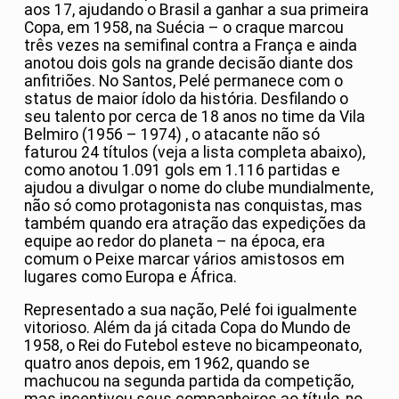
aos 17, ajudando o Brasil a ganhar a sua primeira
Copa, em 1958, na Suécia – o craque marcou
três vezes na semifinal contra a França e ainda
anotou dois gols na grande decisão diante dos
anfitriões. No Santos, Pelé permanece com o
status de maior ídolo da história. Desfilando o
seu talento por cerca de 18 anos no time da Vila
Belmiro (1956 – 1974) , o atacante não só
faturou 24 títulos (veja a lista completa abaixo),
como anotou 1.091 gols em 1.116 partidas e
ajudou a divulgar o nome do clube mundialmente,
não só como protagonista nas conquistas, mas
também quando era atração das expedições da
equipe ao redor do planeta – na época, era
comum o Peixe marcar vários amistosos em
lugares como Europa e África.
Representado a sua nação, Pelé foi igualmente
vitorioso. Além da já citada Copa do Mundo de
1958, o Rei do Futebol esteve no bicampeonato,
quatro anos depois, em 1962, quando se
machucou na segunda partida da competição,