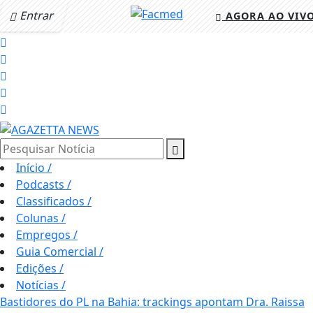
Entrar
AGORA AO VIV
Pesquisar Notícia
Início
/
Podcasts
/
Classificados
/
Colunas
/
Empregos
/
Guia Comercial
/
Edições
/
Notícias
/
Bastidores do PL na Bahia: trackings apontam Dra. Raissa