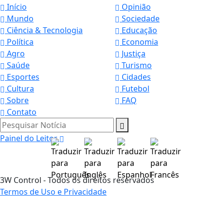
Início
Opinião
Mundo
Sociedade
Ciência & Tecnologia
Educação
Política
Economia
Agro
Justiça
Saúde
Turismo
Esportes
Cidades
Cultura
Futebol
Sobre
FAQ
Contato
Pesquisar Notícia
Painel do Leitor
3W Control - Todos os direitos reservados
Termos de Uso e Privacidade
Termos de Uso e Privacidade