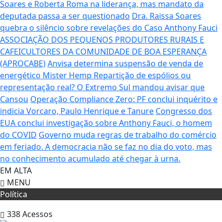
Soares e Roberta Roma na liderança, mas mandato da
deputada passa a ser questionado
Dra. Raissa Soares
quebra o silêncio sobre revelações do Caso Anthony Fauci
ASSOCIAÇÃO DOS PEQUENOS PRODUTORES RURAIS E
CAFEICULTORES DA COMUNIDADE DE BOA ESPERANÇA
(APROCABE)
Anvisa determina suspensão de venda de
energético Mister Hemp
Repartição de espólios ou
representação real? O Extremo Sul mandou avisar que
Cansou
Operação Compliance Zero: PF conclui inquérito e
indicia Vorcaro, Paulo Henrique e Tanure
Congresso dos
EUA conclui investigação sobre Anthony Fauci, o homem
do COVID
Governo muda regras de trabalho do comércio
em feriado.
A democracia não se faz no dia do voto, mas
no conhecimento acumulado até chegar à urna.
EM ALTA
MENU
Política
338
Acessos