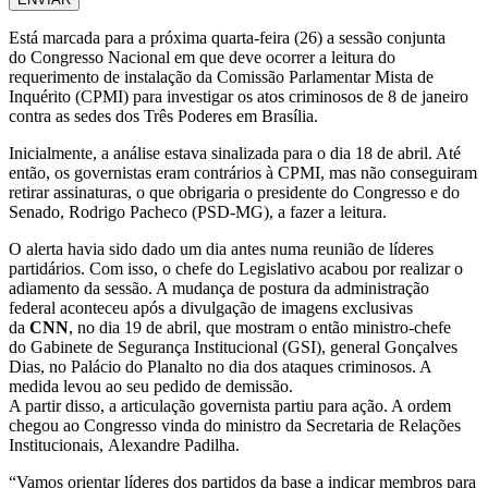
Está marcada para a próxima quarta-feira (26) a sessão conjunta
do Congresso Nacional em que deve ocorrer a leitura do
requerimento de instalação da Comissão Parlamentar Mista de
Inquérito (CPMI) para investigar os atos criminosos de 8 de janeiro
contra as sedes dos Três Poderes em Brasília.
Inicialmente, a análise estava sinalizada para o dia 18 de abril. Até
então, os governistas eram contrários à CPMI, mas não conseguiram
retirar assinaturas, o que obrigaria o presidente do Congresso e do
Senado, Rodrigo Pacheco (PSD-MG), a fazer a leitura.
O alerta havia sido dado um dia antes numa reunião de líderes
partidários. Com isso, o chefe do Legislativo acabou por realizar o
adiamento da sessão. A mudança de postura da administração
federal aconteceu após a divulgação de imagens exclusivas
da
CNN
, no dia 19 de abril, que mostram o então ministro-chefe
do Gabinete de Segurança Institucional (GSI), general Gonçalves
Dias, no Palácio do Planalto no dia dos ataques criminosos. A
medida levou ao seu pedido de demissão.
A partir disso, a articulação governista partiu para ação. A ordem
chegou ao Congresso vinda do ministro da Secretaria de Relações
Institucionais, Alexandre Padilha.
“Vamos orientar líderes dos partidos da base a indicar membros para