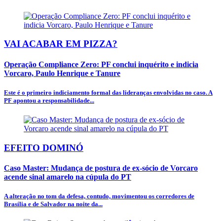
VAI ACABAR EM PIZZA?
Operação Compliance Zero: PF conclui inquérito e indicia
Vorcaro, Paulo Henrique e Tanure
Este é o primeiro indiciamento formal das lideranças envolvidas no caso. A
PF apontou a responsabilidade...
EFEITO DOMINÓ
Caso Master: Mudança de postura de ex-sócio de Vorcaro
acende sinal amarelo na cúpula do PT
A alteração no tom da defesa, contudo, movimentou os corredores de
Brasília e de Salvador na noite da...