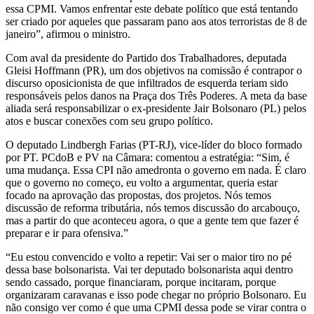
essa CPMI. Vamos enfrentar este debate político que está tentando
ser criado por aqueles que passaram pano aos atos terroristas de 8 de
janeiro”, afirmou o ministro.
Com aval da presidente do Partido dos Trabalhadores, deputada
Gleisi Hoffmann (PR), um dos objetivos na comissão é contrapor o
discurso oposicionista de que infiltrados de esquerda teriam sido
responsáveis pelos danos na Praça dos Três Poderes. A meta da base
aliada será responsabilizar o ex-presidente Jair Bolsonaro (PL) pelos
atos e buscar conexões com seu grupo político.
O deputado Lindbergh Farias (PT-RJ), vice-líder do bloco formado
por PT. PCdoB e PV na Câmara: comentou a estratégia: “Sim, é
uma mudança. Essa CPI não amedronta o governo em nada. É claro
que o governo no começo, eu volto a argumentar, queria estar
focado na aprovação das propostas, dos projetos. Nós temos
discussão de reforma tributária, nós temos discussão do arcabouço,
mas a partir do que aconteceu agora, o que a gente tem que fazer é
preparar e ir para ofensiva.”
“Eu estou convencido e volto a repetir: Vai ser o maior tiro no pé
dessa base bolsonarista. Vai ter deputado bolsonarista aqui dentro
sendo cassado, porque financiaram, porque incitaram, porque
organizaram caravanas e isso pode chegar no próprio Bolsonaro. Eu
não consigo ver como é que uma CPMI dessa pode se virar contra o