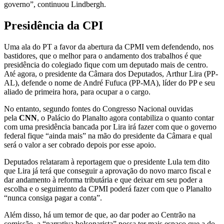
governo”, continuou Lindbergh.
Presidência da CPI
Uma ala do PT a favor da abertura da CPMI vem defendendo, nos
bastidores, que o melhor para o andamento dos trabalhos é que
presidência do colegiado fique com um deputado mais de centro.
Até agora, o presidente da Câmara dos Deputados, Arthur Lira (PP-
AL), defende o nome de André Fufuca (PP-MA), líder do PP e seu
aliado de primeira hora, para ocupar a o cargo.
No entanto, segundo fontes do Congresso Nacional ouvidas
pela
CNN
, o Palácio do Planalto agora contabiliza o quanto contar
com uma presidência bancada por Lira irá fazer com que o governo
federal fique “ainda mais” na mão do presidente da Câmara e qual
será o valor a ser cobrado depois por esse apoio.
Deputados relataram à reportagem que o presidente Lula tem dito
que Lira já terá que conseguir a aprovação do novo marco fiscal e
dar andamento à reforma tributária e que deixar em seu poder a
escolha e o seguimento da CPMI poderá fazer com que o Planalto
“nunca consiga pagar a conta”.
Além disso, há um temor de que, ao dar poder ao Centrão na
comissão, a “narrativa bolsonarista” possa ter mais espaço que a do