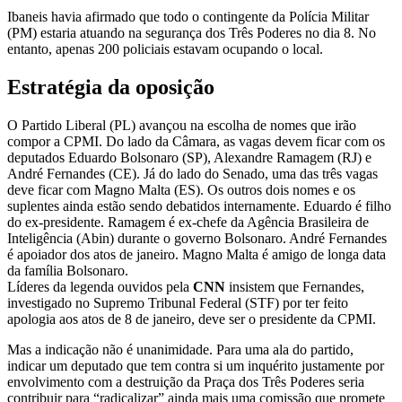
Ibaneis havia afirmado que todo o contingente da Polícia Militar
(PM) estaria atuando na segurança dos Três Poderes no dia 8. No
entanto, apenas 200 policiais estavam ocupando o local.
Estratégia da oposição
O Partido Liberal (PL) avançou na escolha de nomes que irão
compor a CPMI. Do lado da Câmara, as vagas devem ficar com os
deputados Eduardo Bolsonaro (SP), Alexandre Ramagem (RJ) e
André Fernandes (CE). Já do lado do Senado, uma das três vagas
deve ficar com Magno Malta (ES). Os outros dois nomes e os
suplentes ainda estão sendo debatidos internamente. Eduardo é filho
do ex-presidente. Ramagem é ex-chefe da Agência Brasileira de
Inteligência (Abin) durante o governo Bolsonaro. André Fernandes
é apoiador dos atos de janeiro. Magno Malta é amigo de longa data
da família Bolsonaro.
Líderes da legenda ouvidos pela
CNN
insistem que Fernandes,
investigado no Supremo Tribunal Federal (STF) por ter feito
apologia aos atos de 8 de janeiro, deve ser o presidente da CPMI.
Mas a indicação não é unanimidade. Para uma ala do partido,
indicar um deputado que tem contra si um inquérito justamente por
envolvimento com a destruição da Praça dos Três Poderes seria
contribuir para “radicalizar” ainda mais uma comissão que promete