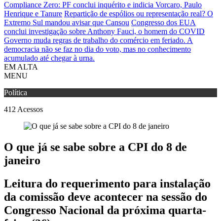
Compliance Zero: PF conclui inquérito e indicia Vorcaro, Paulo
Henrique e Tanure
Repartição de espólios ou representação real? O
Extremo Sul mandou avisar que Cansou
Congresso dos EUA
conclui investigação sobre Anthony Fauci, o homem do COVID
Governo muda regras de trabalho do comércio em feriado.
A
democracia não se faz no dia do voto, mas no conhecimento
acumulado até chegar à urna.
EM ALTA
MENU
Política
412
Acessos
O que já se sabe sobre a CPI do 8 de
janeiro
Leitura do requerimento para instalação
da comissão deve acontecer na sessão do
Congresso Nacional da próxima quarta-