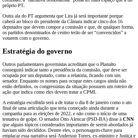
próprio PT.
Outra ala do PT argumenta que Lira já será importante porque
caberá ao bloco do presidente da Câmara indicar cinco dos 16
deputados que devem compor a comissão e que, de qualquer forma,
os partidos denominados de centro terão de ser “convencidos” a
votarem com o governo.
Estratégia do governo
Outros parlamentares governistas acreditam que o Planalto
conseguirá indicar tanto a presidência da comissão, que deve ser
ocupada por um deputado, como a relatoria, ficando com um
senador. Enquanto os nomes para ocupar estes cargos ainda não
estão definidos, os congressistas da situação possuem um roteiro de
ação que indica como eles devem tratar a CPMI.
A estratégia escolhida será a de tratar o dia 8 de janeiro como o ato
final de uma articulação que teria começado ainda durante a
campanha para as eleições de 2022, e não como o início de uma
tentativa de golpe. O senador Otto Alencar (PSD-BA) disse à
CNN
que alguns tópicos considerados importantes de serem abordados já
haviam sido decididos. Dentre eles, o personagem-chave para
emplacar essa narrativa será Anderson Torres, ex-ministro e Justiça e