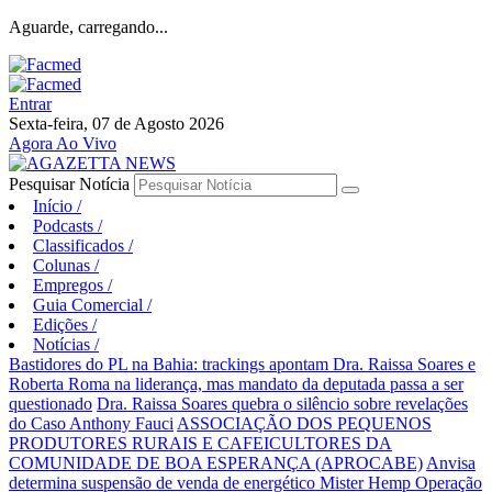
Aguarde, carregando...
Entrar
Sexta-feira, 07 de Agosto 2026
Agora Ao Vivo
Pesquisar Notícia
Início
/
Podcasts
/
Classificados
/
Colunas
/
Empregos
/
Guia Comercial
/
Edições
/
Notícias
/
Bastidores do PL na Bahia: trackings apontam Dra. Raissa Soares e
Roberta Roma na liderança, mas mandato da deputada passa a ser
questionado
Dra. Raissa Soares quebra o silêncio sobre revelações
do Caso Anthony Fauci
ASSOCIAÇÃO DOS PEQUENOS
PRODUTORES RURAIS E CAFEICULTORES DA
COMUNIDADE DE BOA ESPERANÇA (APROCABE)
Anvisa
determina suspensão de venda de energético Mister Hemp
Operação