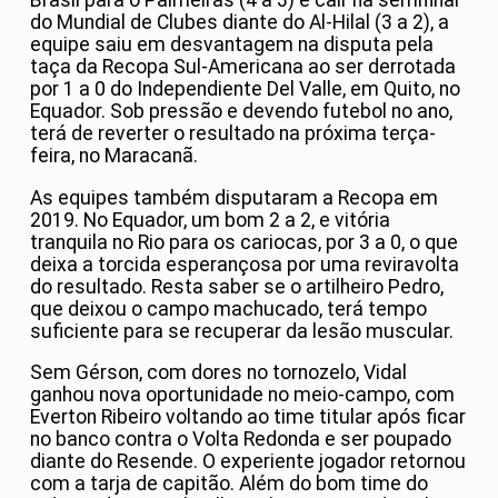
Brasil para o Palmeiras (4 a 3) e cair na semifinal
do Mundial de Clubes diante do Al-Hilal (3 a 2), a
equipe saiu em desvantagem na disputa pela
taça da Recopa Sul-Americana ao ser derrotada
por 1 a 0 do Independiente Del Valle, em Quito, no
Equador. Sob pressão e devendo futebol no ano,
terá de reverter o resultado na próxima terça-
feira, no Maracanã.
As equipes também disputaram a Recopa em
2019. No Equador, um bom 2 a 2, e vitória
tranquila no Rio para os cariocas, por 3 a 0, o que
deixa a torcida esperançosa por uma reviravolta
do resultado. Resta saber se o artilheiro Pedro,
que deixou o campo machucado, terá tempo
suficiente para se recuperar da lesão muscular.
Sem Gérson, com dores no tornozelo, Vidal
ganhou nova oportunidade no meio-campo, com
Everton Ribeiro voltando ao time titular após ficar
no banco contra o Volta Redonda e ser poupado
diante do Resende. O experiente jogador retornou
com a tarja de capitão. Além do bom time do