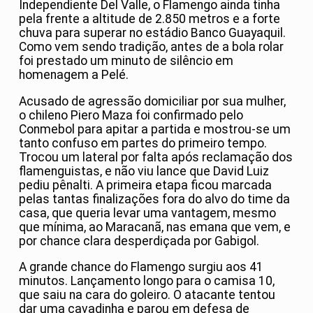
Independiente Del Valle, o Flamengo ainda tinha
pela frente a altitude de 2.850 metros e a forte
chuva para superar no estádio Banco Guayaquil.
Como vem sendo tradição, antes de a bola rolar
foi prestado um minuto de silêncio em
homenagem a Pelé.
Acusado de agressão domiciliar por sua mulher,
o chileno Piero Maza foi confirmado pelo
Conmebol para apitar a partida e mostrou-se um
tanto confuso em partes do primeiro tempo.
Trocou um lateral por falta após reclamação dos
flamenguistas, e não viu lance que David Luiz
pediu pênalti. A primeira etapa ficou marcada
pelas tantas finalizações fora do alvo do time da
casa, que queria levar uma vantagem, mesmo
que mínima, ao Maracanã, nas emana que vem, e
por chance clara desperdiçada por Gabigol.
A grande chance do Flamengo surgiu aos 41
minutos. Lançamento longo para o camisa 10,
que saiu na cara do goleiro. O atacante tentou
dar uma cavadinha e parou em defesa de