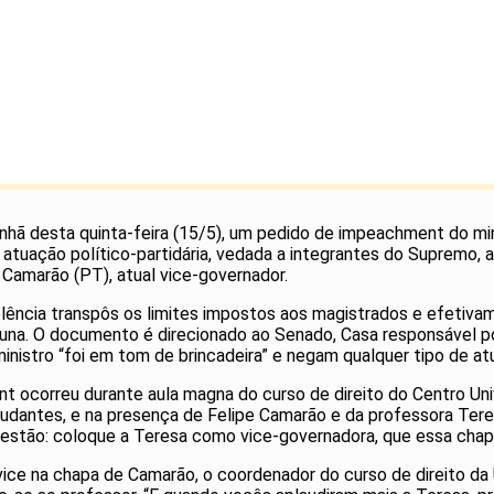
nhã desta quinta-feira (15/5), um pedido de impeachment do mi
atuação político-partidária, vedada a integrantes do Supremo, a
Camarão (PT), atual vice-governador.
elência transpôs os limites impostos aos magistrados e efetiva
oluna. O documento é direcionado ao Senado, Casa responsável p
nistro “foi em tom de brincadeira” e negam qualquer tipo de atu
 ocorreu durante aula magna do curso de direito do Centro Univ
dantes, e na presença de Felipe Camarão e da professora Teresa
estão: coloque a Teresa como vice-governadora, que essa chapa v
vice na chapa de Camarão, o coordenador do curso de direito da