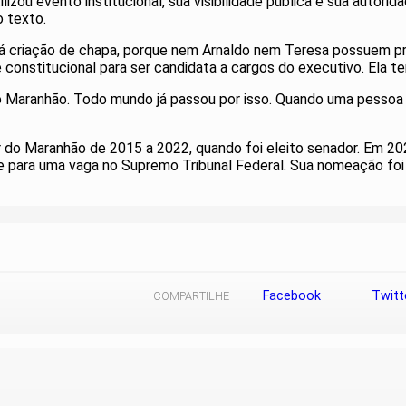
zou evento institucional, sua visibilidade pública e sua autorid
o texto.
há criação de chapa, porque nem Arnaldo nem Teresa possuem pret
 constitucional para ser candidata a cargos do executivo. Ela t
no Maranhão. Todo mundo já passou por isso. Quando uma pessoa é
r do Maranhão de 2015 a 2022, quando foi eleito senador. Em 202
e para uma vaga no Supremo Tribunal Federal. Sua nomeação fo
Facebook
Twitt
COMPARTILHE