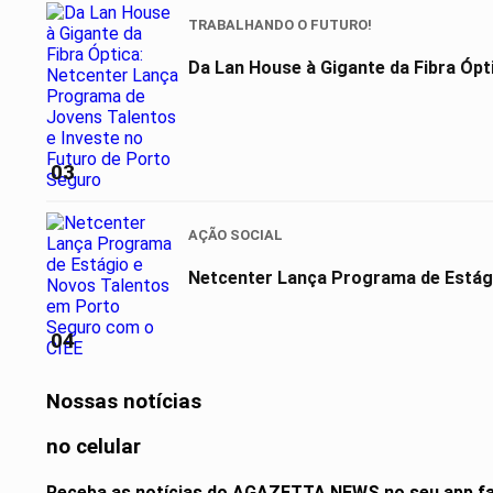
TRABALHANDO O FUTURO!
Da Lan House à Gigante da Fibra Ópt
03
AÇÃO SOCIAL
Netcenter Lança Programa de Estág
04
Nossas notícias
no celular
Receba as notícias do AGAZETTA NEWS no seu app fa