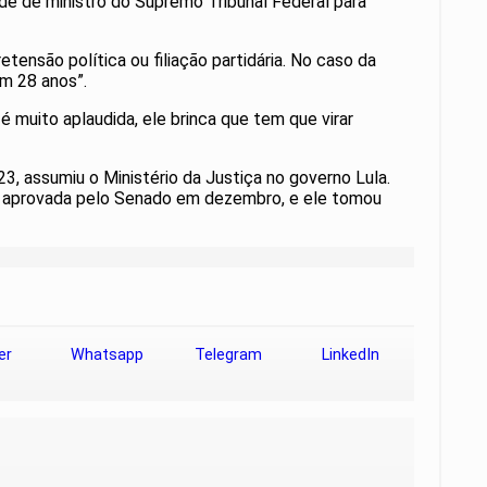
ade de ministro do Supremo Tribunal Federal para
ensão política ou filiação partidária. No caso da
em 28 anos”.
 muito aplaudida, ele brinca que tem que virar
3, assumiu o Ministério da Justiça no governo Lula.
i aprovada pelo Senado em dezembro, e ele tomou
er
Whatsapp
Telegram
LinkedIn