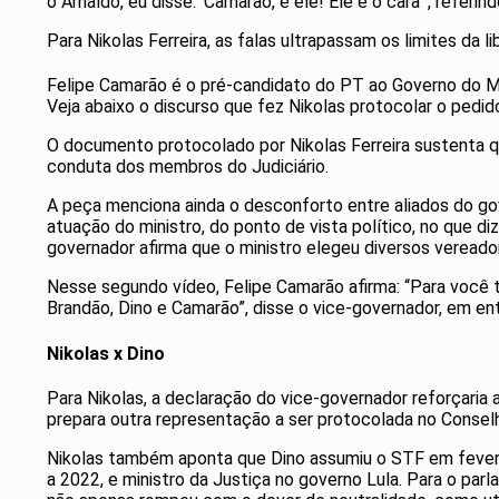
o Arnaldo, eu disse: ‘Camarão, é ele! Ele é o cara'”, refe
Para Nikolas Ferreira, as falas ultrapassam os limites da 
Felipe Camarão é o pré-candidato do PT ao Governo do Mar
Veja abaixo o discurso que fez Nikolas protocolar o pedi
O documento protocolado por Nikolas Ferreira sustenta que
conduta dos membros do Judiciário.
A peça menciona ainda o desconforto entre aliados do gov
atuação do ministro, do ponto de vista político, no que d
governador afirma que o ministro elegeu diversos veread
Nesse segundo vídeo, Felipe Camarão afirma: “Para você t
Brandão, Dino e Camarão”, disse o vice-governador, em e
Nikolas x Dino
Para Nikolas, a declaração do vice-governador reforçaria
prepara outra representação a ser protocolada no Conselh
Nikolas também aponta que Dino assumiu o STF em fevereiro
a 2022, e ministro da Justiça no governo Lula. Para o parl