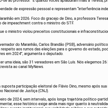
rindo-se ao professor. “E quando vocês aplaudiram mais a Teresa, 
liberdade de expressão pessoal e representam “interferência inde
anhão em 2026. Foco do gracejo de Dino, a professora Teresa H
do de impeachment contra o ministro do STF.
 o ministro violou preceitos constitucionais e infraconstitucio
ernador do Maranhão, Carlos Brandão (PSB), adversário político
iz respeito aos rumos das eleições para o governo do estado, pod
ores em 2024”, argumenta o deputado.
er uma ideia, são 31 vereadores em São Luís. Nós elegemos 26 
ntrevista ao canal MyNews.
 a suposta participação eleitoral de Flávio Dino, mesmo após su
o Nacional de Justiça (CNJ).
 de 2024, sem intervalo, após longa trajetória político-partid
amentar, esse histórico exige ainda mais rigor quanto à neutralida