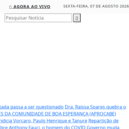
SEXTA-FEIRA, 07 DE AGOSTO 2026
AGORA AO VIVO
Pesquisar Notícia
tada passa a ser questionado
Dra. Raissa Soares quebra o
S DA COMUNIDADE DE BOA ESPERANÇA (APROCABE)
ndicia Vorcaro, Paulo Henrique e Tanure
Repartição de
sobre Anthony Fauci, o homem do COVID
Governo muda