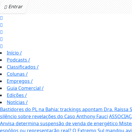
Entrar
Início
/
Podcasts
/
Classificados
/
Colunas
/
Empregos
/
Guia Comercial
/
Edições
/
Notícias
/
Bastidores do PL na Bahia: trackings apontam Dra. Raissa
silêncio sobre revelações do Caso Anthony Fauci
ASSOCIAÇ
Anvisa determina suspensão de venda de energético Mis
espólios ou representação real? O Extremo Sul mandou av