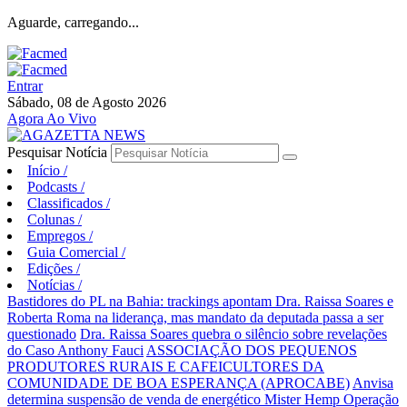
Aguarde, carregando...
Entrar
Sábado, 08 de Agosto 2026
Agora Ao Vivo
Pesquisar Notícia
Início
/
Podcasts
/
Classificados
/
Colunas
/
Empregos
/
Guia Comercial
/
Edições
/
Notícias
/
Bastidores do PL na Bahia: trackings apontam Dra. Raissa Soares e
Roberta Roma na liderança, mas mandato da deputada passa a ser
questionado
Dra. Raissa Soares quebra o silêncio sobre revelações
do Caso Anthony Fauci
ASSOCIAÇÃO DOS PEQUENOS
PRODUTORES RURAIS E CAFEICULTORES DA
COMUNIDADE DE BOA ESPERANÇA (APROCABE)
Anvisa
determina suspensão de venda de energético Mister Hemp
Operação