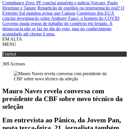
Compliance Zero: PF conclui inquérito e indicia Vorcaro, Paulo
Henrique e Tanure
Repartição de espólios ou representação real? O
Extremo Sul mandou avisar que Cansou
Congresso dos EUA
conclui investigação sobre Anthony Fauci, o homem do COVID
Governo muda regras de trabalho do comércio em feriado.
A
democracia não se faz no dia do voto, mas no conhecimento
acumulado até chegar à urna.
EM ALTA
MENU
Futebol
369
Acessos
Mauro Naves revela conversa com
presidente da CBF sobre novo técnico da
seleção
Em entrevista ao Pânico, da Jovem Pan,
nesta terça-feira, 21, jornalista também