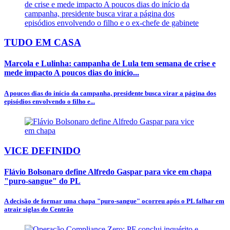
TUDO EM CASA
Marcola e Lulinha: campanha de Lula tem semana de crise e
mede impacto A poucos dias do início...
A poucos dias do início da campanha, presidente busca virar a página dos
episódios envolvendo o filho e...
VICE DEFINIDO
Flávio Bolsonaro define Alfredo Gaspar para vice em chapa
"puro-sangue" do PL
A decisão de formar uma chapa "puro-sangue" ocorreu após o PL falhar em
atrair siglas do Centrão