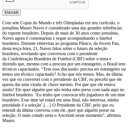
ENVIAR
Com sete Copas do Mundo e três Olimpíadas em seu currículo, o
jornalista Mauro Naves é considerado uma das grandes referências
do esporte brasileiro. Depois de mais de 30 anos como jornalista,
Naves agora é comentarista e segue acompanhando o futebol
brasileiro. Durante entrevista ao programa Pânico, da Jovem Pan,
desta terça-feira, 21, Naves falou sobre o futuro da seleção
brasileira, revelando que conversou com o presidente
da Confederação Brasileira de Futebol (CBF) sobre o tema e
dizendo que, mesmo com a procura por um estrangeiro, o Brasil tem
técnicos capacitados. “Tem essa discussão: precisa ser estrangeiro ou
temos um técnico capacitado? Acho que nós temos. Mas, da última
vez que eu conversei com o presidente da CBF, eu percebi que ele
queria dar uma virada de chave mesmo. Por que que ele estava
assim? Ele quer alguém que não tenha rabo preso com nada aqui no
futebol brasileiro. ‘Eu tenho que convocar três jogadores de um time
brasileiro. Esse time tal estará em uma final, não interessa, minha
prioridade é a seleção’.[…] O Presidente da CBF, pelo que eu
entendi da última conversa com ele, quer que alguém pense na
seleção. O mais cotado seria o Ancelotti neste momento”, afirmou
Mauro.