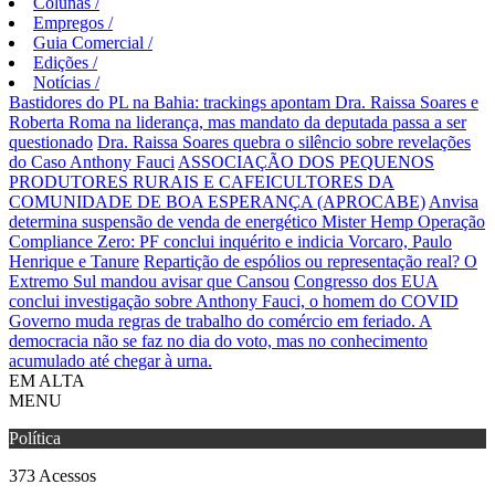
Colunas
/
Empregos
/
Guia Comercial
/
Edições
/
Notícias
/
Bastidores do PL na Bahia: trackings apontam Dra. Raissa Soares e
Roberta Roma na liderança, mas mandato da deputada passa a ser
questionado
Dra. Raissa Soares quebra o silêncio sobre revelações
do Caso Anthony Fauci
ASSOCIAÇÃO DOS PEQUENOS
PRODUTORES RURAIS E CAFEICULTORES DA
COMUNIDADE DE BOA ESPERANÇA (APROCABE)
Anvisa
determina suspensão de venda de energético Mister Hemp
Operação
Compliance Zero: PF conclui inquérito e indicia Vorcaro, Paulo
Henrique e Tanure
Repartição de espólios ou representação real? O
Extremo Sul mandou avisar que Cansou
Congresso dos EUA
conclui investigação sobre Anthony Fauci, o homem do COVID
Governo muda regras de trabalho do comércio em feriado.
A
democracia não se faz no dia do voto, mas no conhecimento
acumulado até chegar à urna.
EM ALTA
MENU
Política
373
Acessos