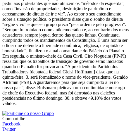
pediu aos protestantes que não utilizem os “métodos da esquerda”,
como “invasão de propriedades, destruição de patrimônio e
cerceamento do direito de ir e vir”. Ao expor o seu entendimento
sobre a situação política, o presidente disse que o sonho da direita
“segue vivo” e que seu grupo preza “pela ordem e pelo progresso”.
“Sempre fui rotulado como antidemocrático e, ao contrario dos meus
acusadores, sempre joguei dentro das quatro linhas. Continuarei
cumprindo todos os mandamentos da Constituição. É uma honra ser
o líder que defende a liberdade econômica, religiosa, de opinião e
honestidade”, finalizou o atual comandante do Palácio do Planalto.
Em seguida, o ministro-chefe da Casa Civil, Ciro Nogueira (PP-PI)
ressaltou que os trabalhos de transição de governo serão iniciados
quando o Planalto for provocado. “A presidente do Partido dos
Trabalhadores [deputada federal Gleisi Hoffmann] disse que na
quinta-feira, 3, será formalizado o nome do vice-presidente, Geraldo
Alckmin (PSB). Aguardaremos para que seja cumprido a lei no
nosso país”, disse. Bolsonaro pleiteava uma continuidade no cargo
de chefe do Executivo federal, mas foi derrotado nas eleições
presidenciais no último domingo, 30, e obteve 49,10% dos votos
válidos.
Compartilhe
Facebook
Twitter