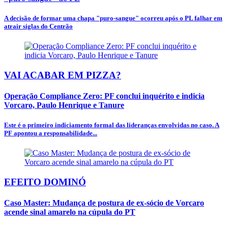
A decisão de formar uma chapa "puro-sangue" ocorreu após o PL falhar em
atrair siglas do Centrão
VAI ACABAR EM PIZZA?
Operação Compliance Zero: PF conclui inquérito e indicia
Vorcaro, Paulo Henrique e Tanure
Este é o primeiro indiciamento formal das lideranças envolvidas no caso. A
PF apontou a responsabilidade...
EFEITO DOMINÓ
Caso Master: Mudança de postura de ex-sócio de Vorcaro
acende sinal amarelo na cúpula do PT