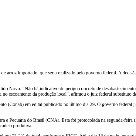
e arroz importado, que seria realizado pelo governo federal. A decisão é
rtido Novo. “Não há indicativo de perigo concreto de desabastecimento
no escoamento da produção local”, afirmou o juiz federal substituto d
 (Conab) em edital publicado no último dia 29. O governo federal justi
tura e Pecuária do Brasil (CNA). Esta foi protocolada na segunda-feir
 cadeia produtiva.
el por 71,2% do total, conforme o IBGE. Até o dia 18 de maio, os agric