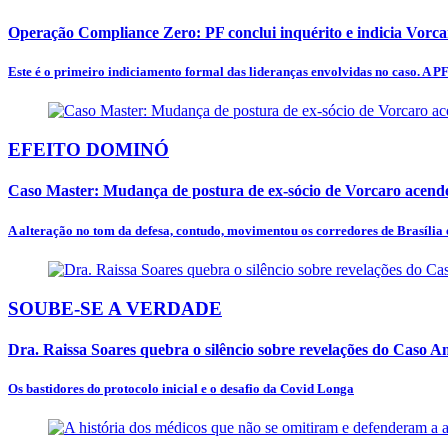
Operação Compliance Zero: PF conclui inquérito e indicia Vorc
Este é o primeiro indiciamento formal das lideranças envolvidas no caso. A PF
EFEITO DOMINÓ
Caso Master: Mudança de postura de ex-sócio de Vorcaro acende
A alteração no tom da defesa, contudo, movimentou os corredores de Brasília e
SOUBE-SE A VERDADE
Dra. Raissa Soares quebra o silêncio sobre revelações do Caso 
Os bastidores do protocolo inicial e o desafio da Covid Longa