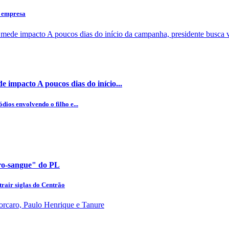
a empresa
 impacto A poucos dias do início...
dios envolvendo o filho e...
uro-sangue" do PL
rair siglas do Centrão