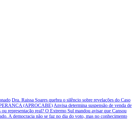
ionado
Dra. Raissa Soares quebra o silêncio sobre revelações do Caso
PERANÇA (APROCABE)
Anvisa determina suspensão de venda de
s ou representação real? O Extremo Sul mandou avisar que Cansou
iado.
A democracia não se faz no dia do voto, mas no conhecimento