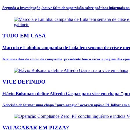
Segundo a investigação, houve falta de supervisão sobre práticas informais n
TUDO EM CASA
Marcola e Lulinha: campanha de Lula tem semana de crise e mede
A poucos dias do início da campanha, presidente busca virar a página dos episó
VICE DEFINIDO
Flávio Bolsonaro define Alfredo Gaspar para vice em chapa "p
A decisão de formar uma chapa "puro-sangue" ocorreu após o PL falhar em at
VAI ACABAR EM PIZZA?