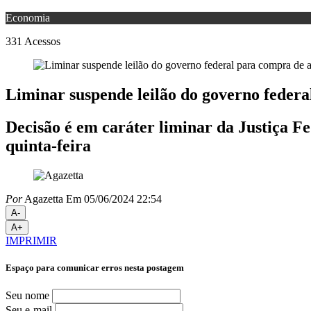
Economia
331
Acessos
Liminar suspende leilão do governo feder
Decisão é em caráter liminar da Justiça F
quinta-feira
Por
Agazetta
Em 05/06/2024 22:54
A-
A+
IMPRIMIR
Espaço para comunicar erros nesta postagem
Seu nome
Seu e-mail