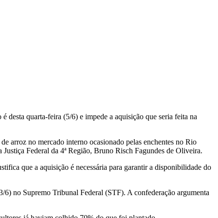
 desta quarta-feira (5/6) e impede a aquisição que seria feita na
 de arroz no mercado interno ocasionado pelas enchentes no Rio
a Justiça Federal da 4ª Região, Bruno Risch Fagundes de Oliveira.
fica que a aquisição é necessária para garantir a disponibilidade do
a (3/6) no Supremo Tribunal Federal (STF). A confederação argumenta
ultores já haviam colhido 70% do que foi plantado.