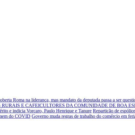
Roberta Roma na liderança, mas mandato da deputada passa a ser quest
RURAIS E CAFEICULTORES DA COMUNIDADE DE BOA ES
rito e indicia Vorcaro, Paulo Henrique e Tanure
Repartição de espólio
 homem do COVID
Governo muda regras de trabalho do comércio em fer