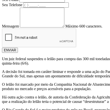
Seu Telefone
Mensagem
Máximo 600 caracteres.
ENVIAR
Um juiz federal suspendeu o leilão para compra das 300 mil toneladas d
quinta-feira (6/6).
A decisão foi tomada em caráter liminar e responde a uma ação do Pa
Grande do Sul, mas apenas um apontamento de dificuldade temporária 
O leilão foi marcado por meio da Companhia Nacional de Abastecimento
produto no mercado e preços acessíveis para a população.
Há outra ação contra o leilão, de autoria da Confederação da Agricul
que a realização do leilão teria o potencial de causar “desestruturar” a
O Rio Grande do Sul é o maior produtor do grão no Brasil, responsáv