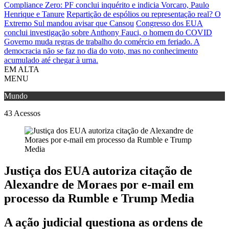
Compliance Zero: PF conclui inquérito e indicia Vorcaro, Paulo
Henrique e Tanure
Repartição de espólios ou representação real? O
Extremo Sul mandou avisar que Cansou
Congresso dos EUA
conclui investigação sobre Anthony Fauci, o homem do COVID
Governo muda regras de trabalho do comércio em feriado.
A
democracia não se faz no dia do voto, mas no conhecimento
acumulado até chegar à urna.
EM ALTA
MENU
Mundo
43
Acessos
Justiça dos EUA autoriza citação de
Alexandre de Moraes por e-mail em
processo da Rumble e Trump Media
A ação judicial questiona as ordens de