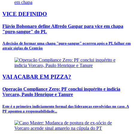
VICE DEFINIDO
Flávio Bolsonaro define Alfredo Gaspar para vice em chapa
"puro-sangue" do PL
A decisão de formar uma chapa "puro-sangue" ocorreu após o PL falhar em
atrair siglas do Centrão
VAI ACABAR EM PIZZA?
Operação Compliance Zero: PF conclui inquérito e indicia
Vorcaro, Paulo Henrique e Tanure
Este é o primeiro indiciamento formal das lideranças envolvidas no caso. A
PF apontou a responsabilidade...