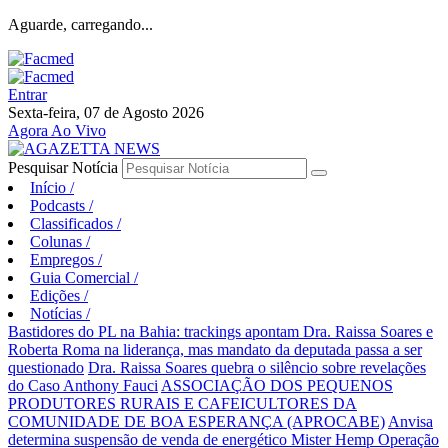
Aguarde, carregando...
Entrar
Sexta-feira, 07 de Agosto 2026
Agora Ao Vivo
Pesquisar Notícia
Início
/
Podcasts
/
Classificados
/
Colunas
/
Empregos
/
Guia Comercial
/
Edições
/
Notícias
/
Bastidores do PL na Bahia: trackings apontam Dra. Raissa Soares e
Roberta Roma na liderança, mas mandato da deputada passa a ser
questionado
Dra. Raissa Soares quebra o silêncio sobre revelações
do Caso Anthony Fauci
ASSOCIAÇÃO DOS PEQUENOS
PRODUTORES RURAIS E CAFEICULTORES DA
COMUNIDADE DE BOA ESPERANÇA (APROCABE)
Anvisa
determina suspensão de venda de energético Mister Hemp
Operação