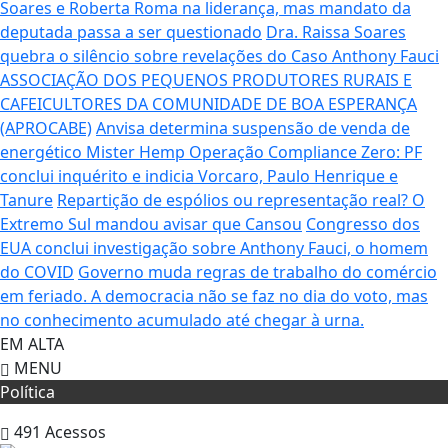
Soares e Roberta Roma na liderança, mas mandato da
deputada passa a ser questionado
Dra. Raissa Soares
quebra o silêncio sobre revelações do Caso Anthony Fauci
ASSOCIAÇÃO DOS PEQUENOS PRODUTORES RURAIS E
CAFEICULTORES DA COMUNIDADE DE BOA ESPERANÇA
(APROCABE)
Anvisa determina suspensão de venda de
energético Mister Hemp
Operação Compliance Zero: PF
conclui inquérito e indicia Vorcaro, Paulo Henrique e
Tanure
Repartição de espólios ou representação real? O
Extremo Sul mandou avisar que Cansou
Congresso dos
EUA conclui investigação sobre Anthony Fauci, o homem
do COVID
Governo muda regras de trabalho do comércio
em feriado.
A democracia não se faz no dia do voto, mas
no conhecimento acumulado até chegar à urna.
EM ALTA
MENU
Política
491
Acessos