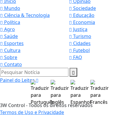
Início
Opinião
Mundo
Sociedade
Ciência & Tecnologia
Educação
Política
Economia
Agro
Justiça
Saúde
Turismo
Esportes
Cidades
Cultura
Futebol
Sobre
FAQ
Contato
Pesquisar Notícia
Painel do Leitor
3W Control - Todos os direitos reservados
Termos de Uso e Privacidade
Termos de Uso e Privacidade
Esse site utiliza cookies para melhorar sua
experiência de navegação. Ao continuar o acesso,
entendemos que você concorda com nossos Termos