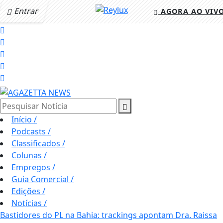
Entrar
AGORA AO VIV
Pesquisar Notícia
Início
/
Podcasts
/
Classificados
/
Colunas
/
Empregos
/
Guia Comercial
/
Edições
/
Notícias
/
Bastidores do PL na Bahia: trackings apontam Dra. Raissa