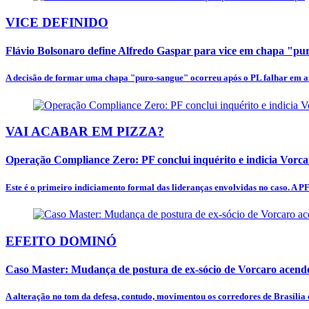
VICE DEFINIDO
Flávio Bolsonaro define Alfredo Gaspar para vice em chapa "p
A decisão de formar uma chapa "puro-sangue" ocorreu após o PL falhar em at
VAI ACABAR EM PIZZA?
Operação Compliance Zero: PF conclui inquérito e indicia Vorc
Este é o primeiro indiciamento formal das lideranças envolvidas no caso. A PF
EFEITO DOMINÓ
Caso Master: Mudança de postura de ex-sócio de Vorcaro acende
A alteração no tom da defesa, contudo, movimentou os corredores de Brasília e