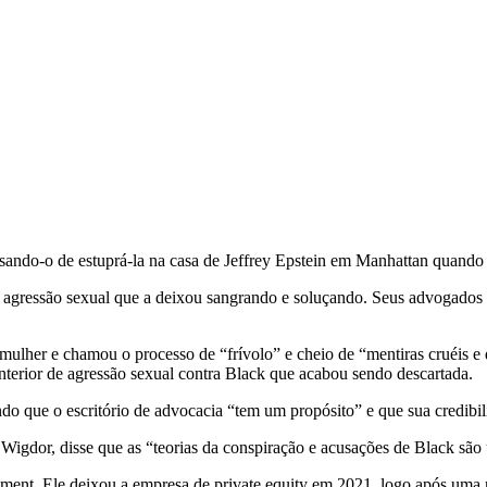
sando-o de estuprá-la na casa de Jeffrey Epstein em Manhattan quando 
a agressão sexual que a deixou sangrando e soluçando. Seus advogados
ulher e chamou o processo de “frívolo” e cheio de “mentiras cruéis e d
nterior de agressão sexual contra Black que acabou sendo descartada.
 que o escritório de advocacia “tem um propósito” e que sua credibilid
Wigdor, disse que as “teorias da conspiração e acusações de Black são 
ent. Ele deixou a empresa de private equity em 2021, logo após uma 