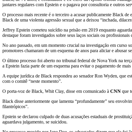
jantares regulares com Epstein e o pagava por consultoria e outros 
O processo mais recente é o terceiro a acusar publicamente Black de 
Black de uma violenta agressão sexual que a deixou “inchada, dilace
Jeffrey Epstein cometeu suicídio na prisão em 2019 enquanto aguardav
destaque foram investigados sobre seus laços sociais ou profissionais
No ano passado, em um momento crucial na investigação em curso sobr
promotores chamaram de um esquema de anos para aliciar e abusar s
O último processo foi aberto no tribunal federal de Nova York na te
a Epstein fazia parte de um esquema para evitar o pagamento de mais
A equipe jurídica de Black respondeu ao senador Ron Wyden, que est
com o comitê “neste momento”.
O porta-voz de Black, Whit Clay, disse em comunicado à
CNN
que t
Black disse anteriormente que lamenta “profundamente” seu envolvime
filantrópicos”.
Epstein se declarou culpado de duas acusações estaduais de prostitu
aguardava julgamento, se suicidou.
No processo movido por Jane Doe, os advogados dizem que ela foi “