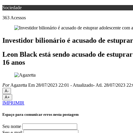
Sociedade
363
Acessos
Investidor bilionário é acusado de estupra
Leon Black está sendo acusado de estupr
16 anos
Por
Agazetta
Em 28/07/2023 22:01
- Atualizado
- Atl.
28/07/2023 22:
A-
A+
IMPRIMIR
Espaço para comunicar erros nesta postagem
Seu nome
Seu e-mail