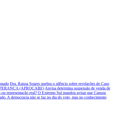
ionado
Dra. Raissa Soares quebra o silêncio sobre revelações do Caso
PERANÇA (APROCABE)
Anvisa determina suspensão de venda de
s ou representação real? O Extremo Sul mandou avisar que Cansou
iado.
A democracia não se faz no dia do voto, mas no conhecimento