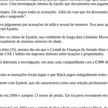
serviços. Uma investigação interna da Apollo que documentou seu pagam
estupro. Ele negou todas as acusações. Além do caso que foi descartad
rada e sangrando”.
a julgamento por acusações de tráfico sexual de menores. Nos anos que 
 com Epstein.
e os crimes de Epstein, sua confidente de longa data Ghislaine Maxwel
exualmente de meninas menores de idade.
rça-feira (25), mesmo dia em que o Comitê de Finanças do Senado diss
 de US$ 1 bilhão em impostos federais sobre doações e propriedades.
á liderando a investigação, em uma carta compartilhada com a
CNN
di
odas as transações foram legais e que Black pagou integralmente todos
nto com Epstein, que ele caracterizou como uma relação profissional 
ição em 2008 e cumpriu 13 meses de prisão. Ele foi preso novamente em
enviada” em 2002 para a cidade de Nova York para conhecer Black, de