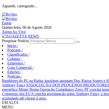
Aguarde, carregando...
Entrar
Quinta-feira, 06 de Agosto 2026
Agora Ao Vivo
Pesquisar Notícia
Início
/
Podcasts
/
Classificados
/
Colunas
/
Empregos
/
Guia Comercial
/
Edições
/
Notícias
/
Bastidores do PL na Bahia: trackings apontam Dra. Raissa Soares e 
Anthony Fauci
ASSOCIAÇÃO DOS PEQUENOS PRODUTORES 
energético Mister Hemp
Operação Compliance Zero: PF conclui inqué
Congresso dos EUA conclui investigação sobre Anthony Fauci, o
acumulado até chegar à urna.
EM ALTA
MENU