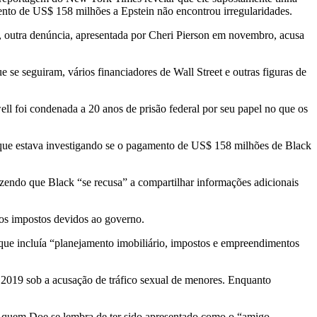
ento de US$ 158 milhões a Epstein não encontrou irregularidades.
o, outra denúncia, apresentada por Cheri Pierson em novembro, acusa
se seguiram, vários financiadores de Wall Street e outras figuras de
l foi condenada a 20 anos de prisão federal por seu papel no que os
e que estava investigando se o pagamento de US$ 158 milhões de Black
zendo que Black “se recusa” a compartilhar informações adicionais
 os impostos devidos ao governo.
que incluía “planejamento imobiliário, impostos e empreendimentos
 2019 sob a acusação de tráfico sexual de menores. Enquanto
 quem Doe se lembra de ter sido apresentado como o “amigo