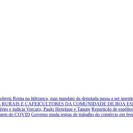
Roberta Roma na liderança, mas mandato da deputada passa a ser quest
RURAIS E CAFEICULTORES DA COMUNIDADE DE BOA ES
rito e indicia Vorcaro, Paulo Henrique e Tanure
Repartição de espólio
 homem do COVID
Governo muda regras de trabalho do comércio em fer