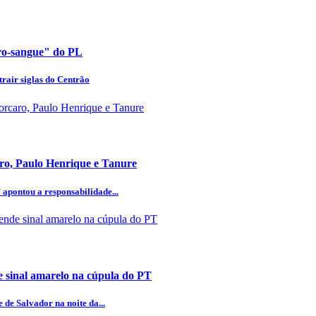
uro-sangue" do PL
rair siglas do Centrão
aro, Paulo Henrique e Tanure
 apontou a responsabilidade...
 sinal amarelo na cúpula do PT
 de Salvador na noite da...