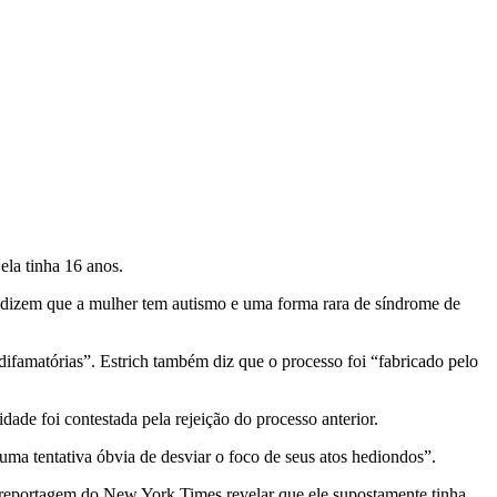
ela tinha 16 anos.
 dizem que a mulher tem autismo e uma forma rara de síndrome de
ifamatórias”. Estrich também diz que o processo foi “fabricado pelo
ade foi contestada pela rejeição do processo anterior.
uma tentativa óbvia de desviar o foco de seus atos hediondos”.
reportagem do New York Times revelar que ele supostamente tinha