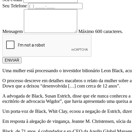
Seu Telefone
Mensagem
Máximo 600 caracteres.
ENVIAR
Uma mulher está processando o investidor bilionário Leon Black, acu
O processo descreve em detalhes macabros o relato da mulher sobre 
Down que a deixou “desenvolvida […] com cerca de 12 anos”.
A advogada de Black, Susan Estrich, disse que ele nunca conheceu a m
escritório de advocacia Wigdor”, que havia apresentado uma queixa a
Um porta-voz de Black, Whit Clay, ecoou a negação de Estrich, dizendo
Em resposta à alegação de vingança, Jeanne M. Christensen, sócia da 
Black, de 71 anos, é cofundador e ex-CEO da Apollo Global Managem