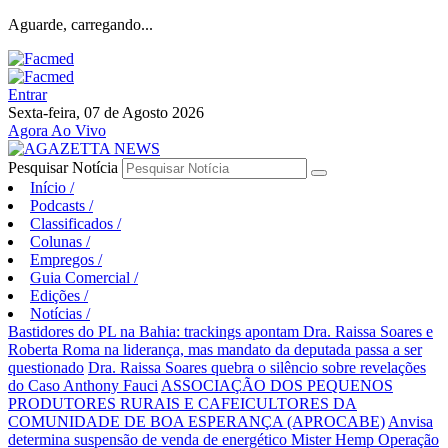
Aguarde, carregando...
Entrar
Sexta-feira, 07 de Agosto 2026
Agora Ao Vivo
Pesquisar Notícia
Início
/
Podcasts
/
Classificados
/
Colunas
/
Empregos
/
Guia Comercial
/
Edições
/
Notícias
/
Bastidores do PL na Bahia: trackings apontam Dra. Raissa Soares e
Roberta Roma na liderança, mas mandato da deputada passa a ser
questionado
Dra. Raissa Soares quebra o silêncio sobre revelações
do Caso Anthony Fauci
ASSOCIAÇÃO DOS PEQUENOS
PRODUTORES RURAIS E CAFEICULTORES DA
COMUNIDADE DE BOA ESPERANÇA (APROCABE)
Anvisa
determina suspensão de venda de energético Mister Hemp
Operação