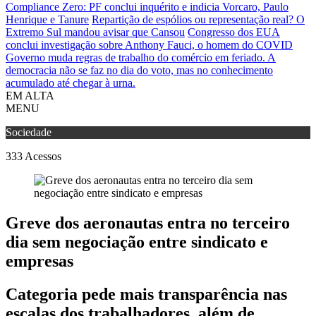
Compliance Zero: PF conclui inquérito e indicia Vorcaro, Paulo
Henrique e Tanure
Repartição de espólios ou representação real? O
Extremo Sul mandou avisar que Cansou
Congresso dos EUA
conclui investigação sobre Anthony Fauci, o homem do COVID
Governo muda regras de trabalho do comércio em feriado.
A
democracia não se faz no dia do voto, mas no conhecimento
acumulado até chegar à urna.
EM ALTA
MENU
Sociedade
333
Acessos
Greve dos aeronautas entra no terceiro
dia sem negociação entre sindicato e
empresas
Categoria pede mais transparência nas
escalas dos trabalhadores, além de