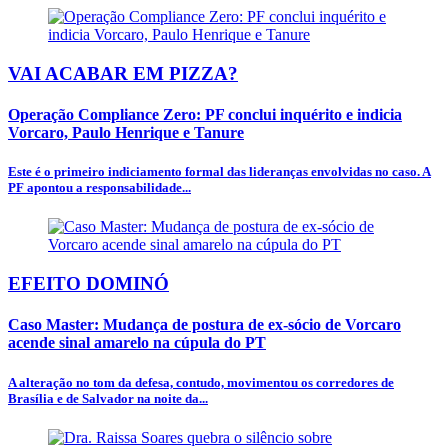
VAI ACABAR EM PIZZA?
Operação Compliance Zero: PF conclui inquérito e indicia
Vorcaro, Paulo Henrique e Tanure
Este é o primeiro indiciamento formal das lideranças envolvidas no caso. A
PF apontou a responsabilidade...
EFEITO DOMINÓ
Caso Master: Mudança de postura de ex-sócio de Vorcaro
acende sinal amarelo na cúpula do PT
A alteração no tom da defesa, contudo, movimentou os corredores de
Brasília e de Salvador na noite da...