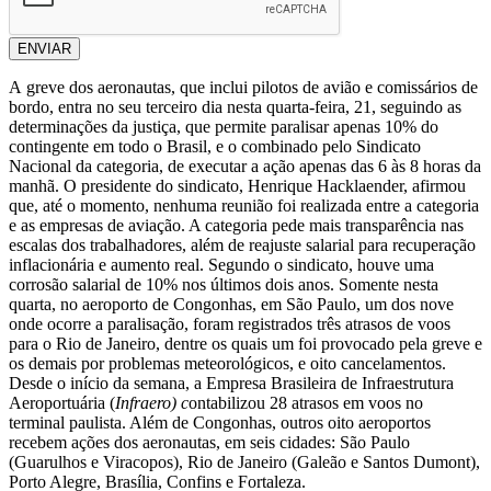
ENVIAR
A greve dos aeronautas, que inclui pilotos de avião e comissários de
bordo, entra no seu terceiro dia nesta quarta-feira, 21, seguindo as
determinações da justiça, que permite paralisar apenas 10% do
contingente em todo o Brasil, e o combinado pelo Sindicato
Nacional da categoria, de executar a ação apenas das 6 às 8 horas da
manhã. O presidente do sindicato, Henrique Hacklaender, afirmou
que, até o momento, nenhuma reunião foi realizada entre a categoria
e as empresas de aviação. A categoria pede mais transparência nas
escalas dos trabalhadores, além de reajuste salarial para recuperação
inflacionária e aumento real. Segundo o sindicato, houve uma
corrosão salarial de 10% nos últimos dois anos. Somente nesta
quarta, no aeroporto de Congonhas, em São Paulo, um dos nove
onde ocorre a paralisação, foram registrados três atrasos de voos
para o Rio de Janeiro, dentre os quais um foi provocado pela greve e
os demais por problemas meteorológicos, e oito cancelamentos.
Desde o início da semana, a Empresa Brasileira de Infraestrutura
Aeroportuária (
Infraero) c
ontabilizou 28 atrasos em voos no
terminal paulista. Além de Congonhas, outros oito aeroportos
recebem ações dos aeronautas, em seis cidades: São Paulo
(Guarulhos e Viracopos), Rio de Janeiro (Galeão e Santos Dumont),
Porto Alegre, Brasília, Confins e Fortaleza.