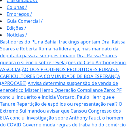
Classificados
/
Colunas
/
Empregos
/
Guia Comercial
/
Edições
/
Notícias
/
Bastidores do PL na Bahia: trackings apontam Dra. Raissa
Soares e Roberta Roma na liderança, mas mandato da
deputada passa a ser questionado
Dra. Raissa Soares
quebra o silêncio sobre revelações do Caso Anthony Fauci
ASSOCIAÇÃO DOS PEQUENOS PRODUTORES RURAIS E
CAFEICULTORES DA COMUNIDADE DE BOA ESPERANÇA
(APROCABE)
Anvisa determina suspensão de venda de
energético Mister Hemp
Operação Compliance Zero: PF
conclui inquérito e indicia Vorcaro, Paulo Henrique e
Tanure
Repartição de espólios ou representação real? O
Extremo Sul mandou avisar que Cansou
Congresso dos
EUA conclui investigação sobre Anthony Fauci, o homem
do COVID
Governo muda regras de trabalho do comércio