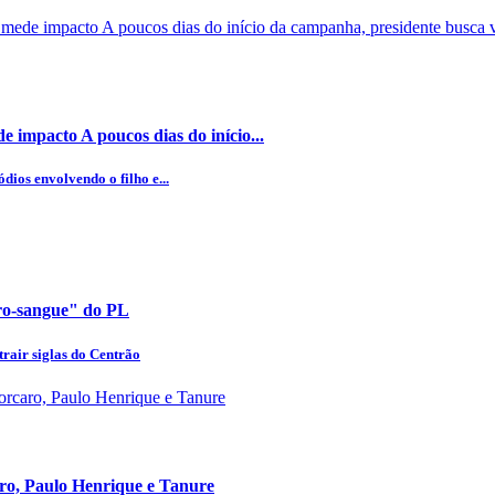
 impacto A poucos dias do início...
dios envolvendo o filho e...
uro-sangue" do PL
rair siglas do Centrão
aro, Paulo Henrique e Tanure