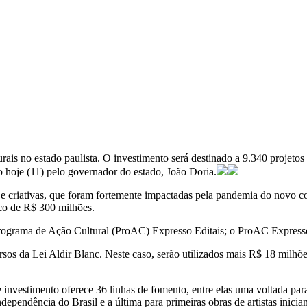
is no estado paulista. O investimento será destinado a 9.340 projetos de
o hoje (11) pelo governador do estado, João Doria.
s e criativas, que foram fortemente impactadas pela pandemia do novo c
ico de R$ 300 milhões.
Programa de Ação Cultural (ProAC) Expresso Editais; o ProAC Expresso 
os da Lei Aldir Blanc. Neste caso, serão utilizados mais R$ 18 milhões p
investimento oferece 36 linhas de fomento, entre elas uma voltada par
ependência do Brasil e a última para primeiras obras de artistas inician