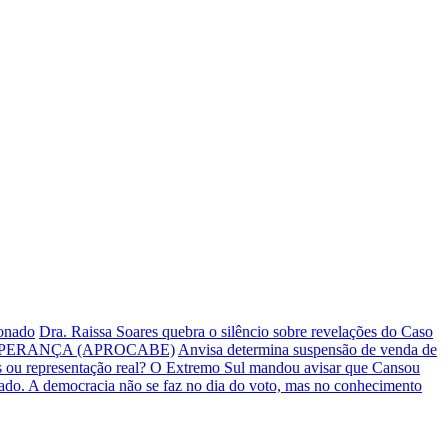
ionado
Dra. Raissa Soares quebra o silêncio sobre revelações do Caso
PERANÇA (APROCABE)
Anvisa determina suspensão de venda de
s ou representação real? O Extremo Sul mandou avisar que Cansou
iado.
A democracia não se faz no dia do voto, mas no conhecimento