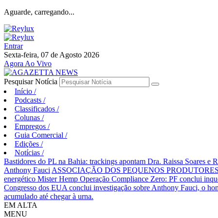
Aguarde, carregando...
Entrar
Sexta-feira, 07 de Agosto 2026
Agora Ao Vivo
Pesquisar Notícia
Início
/
Podcasts
/
Classificados
/
Colunas
/
Empregos
/
Guia Comercial
/
Edições
/
Notícias
/
Bastidores do PL na Bahia: trackings apontam Dra. Raissa Soares e 
Anthony Fauci
ASSOCIAÇÃO DOS PEQUENOS PRODUTORES 
energético Mister Hemp
Operação Compliance Zero: PF conclui inqué
Congresso dos EUA conclui investigação sobre Anthony Fauci, o
acumulado até chegar à urna.
EM ALTA
MENU