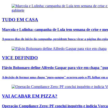
TUDO EM CASA
Marcola e Lulinha: campanha de Lula tem semana de crise e mede
A poucos dias do início da campanha, presidente busca virar a página dos episó
VICE DEFINIDO
Flávio Bolsonaro define Alfredo Gaspar para vice em chapa "p
A decisão de formar uma chapa "puro-sangue" ocorreu após o PL falhar em at
VAI ACABAR EM PIZZA?
Operação Compliance Zero: PF conclui inquérito e indicia Vorc