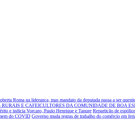
Roberta Roma na liderança, mas mandato da deputada passa a ser quest
RURAIS E CAFEICULTORES DA COMUNIDADE DE BOA ES
rito e indicia Vorcaro, Paulo Henrique e Tanure
Repartição de espólio
 homem do COVID
Governo muda regras de trabalho do comércio em fer