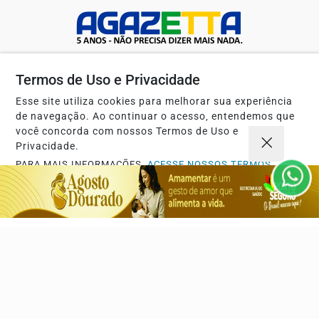
Termos de Uso e Privacidade
Esse site utiliza cookies para melhorar sua experiência
de navegação. Ao continuar o acesso, entendemos que
você concorda com nossos Termos de Uso e
Navegue
Privacidade.
Início
Opinião
PARA MAIS INFORMAÇÕES,
ACESSE NOSSOS TERMOS
Mundo
Sociedade
CLICANDO AQUI
Ciência & Tecnologia
Educação
PROSSEGUIR
Política
Economia
Agro
Justiça
Saúde
Turismo
Esportes
Cidades
Cultura
Futebol