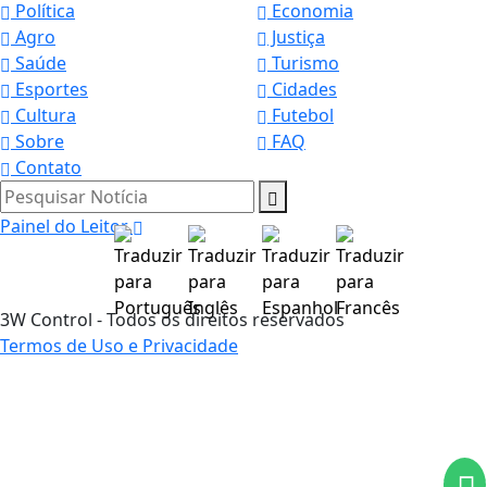
Política
Economia
Agro
Justiça
Saúde
Turismo
Esportes
Cidades
Cultura
Futebol
Sobre
FAQ
Contato
Pesquisar Notícia
Painel do Leitor
3W Control - Todos os direitos reservados
Termos de Uso e Privacidade
Termos de Uso e Privacidade
Esse site utiliza cookies para melhorar sua
experiência de navegação. Ao continuar o acesso,
entendemos que você concorda com nossos Termos
de Uso e Privacidade.
PARA MAIS INFORMAÇÕES,
ACESSE NOSSOS TERMOS
CLICANDO AQUI