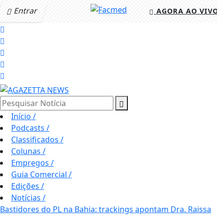
Entrar
AGORA AO VIV
Pesquisar Notícia
Início
/
Podcasts
/
Classificados
/
Colunas
/
Empregos
/
Guia Comercial
/
Edições
/
Notícias
/
Bastidores do PL na Bahia: trackings apontam Dra. Raissa