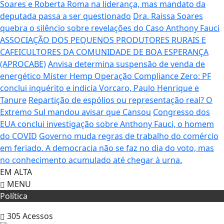
Soares e Roberta Roma na liderança, mas mandato da
deputada passa a ser questionado
Dra. Raissa Soares
quebra o silêncio sobre revelações do Caso Anthony Fauci
ASSOCIAÇÃO DOS PEQUENOS PRODUTORES RURAIS E
CAFEICULTORES DA COMUNIDADE DE BOA ESPERANÇA
(APROCABE)
Anvisa determina suspensão de venda de
energético Mister Hemp
Operação Compliance Zero: PF
conclui inquérito e indicia Vorcaro, Paulo Henrique e
Tanure
Repartição de espólios ou representação real? O
Extremo Sul mandou avisar que Cansou
Congresso dos
EUA conclui investigação sobre Anthony Fauci, o homem
do COVID
Governo muda regras de trabalho do comércio
em feriado.
A democracia não se faz no dia do voto, mas
no conhecimento acumulado até chegar à urna.
EM ALTA
MENU
Política
305
Acessos