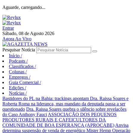
Aguarde, carregando...
Entrar
Sábado, 08 de Agosto 2026
Agora Ao Vivo
Pesquisar Notícia
Início
/
Podcasts
/
Classificados
/
Colunas
/
Empregos
/
Guia Comercial
/
Edições
/
Notícias
/
Bastidores do PL na Bahia: trackings apontam Dra. Raissa Soares e
Roberta Roma na liderança, mas mandato da deputada passa a ser
questionado
Dra. Raissa Soares quebra o silêncio sobre revelações
do Caso Anthony Fauci
ASSOCIAÇÃO DOS PEQUENOS
PRODUTORES RURAIS E CAFEICULTORES DA
COMUNIDADE DE BOA ESPERANÇA (APROCABE)
Anvisa
determina suspensão de venda de energético Mister Hemp
Operação