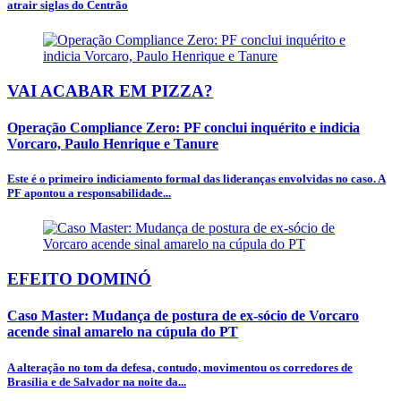
atrair siglas do Centrão
VAI ACABAR EM PIZZA?
Operação Compliance Zero: PF conclui inquérito e indicia
Vorcaro, Paulo Henrique e Tanure
Este é o primeiro indiciamento formal das lideranças envolvidas no caso. A
PF apontou a responsabilidade...
EFEITO DOMINÓ
Caso Master: Mudança de postura de ex-sócio de Vorcaro
acende sinal amarelo na cúpula do PT
A alteração no tom da defesa, contudo, movimentou os corredores de
Brasília e de Salvador na noite da...