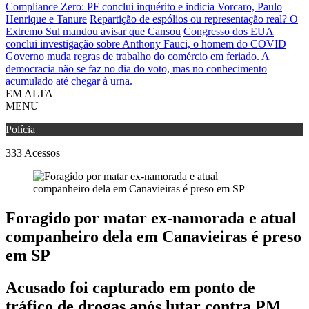
Compliance Zero: PF conclui inquérito e indicia Vorcaro, Paulo
Henrique e Tanure
Repartição de espólios ou representação real? O
Extremo Sul mandou avisar que Cansou
Congresso dos EUA
conclui investigação sobre Anthony Fauci, o homem do COVID
Governo muda regras de trabalho do comércio em feriado.
A
democracia não se faz no dia do voto, mas no conhecimento
acumulado até chegar à urna.
EM ALTA
MENU
Polícia
333
Acessos
Foragido por matar ex-namorada e atual
companheiro dela em Canavieiras é preso
em SP
Acusado foi capturado em ponto de
tráfico de drogas após lutar contra PM