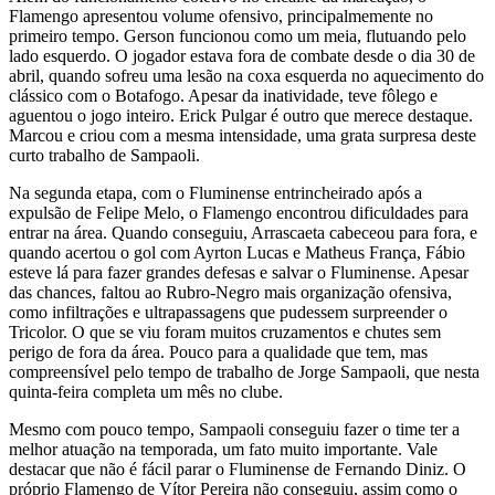
Flamengo apresentou volume ofensivo, principalmemente no
primeiro tempo. Gerson funcionou como um meia, flutuando pelo
lado esquerdo. O jogador estava fora de combate desde o dia 30 de
abril, quando sofreu uma lesão na coxa esquerda no aquecimento do
clássico com o Botafogo. Apesar da inatividade, teve fôlego e
aguentou o jogo inteiro. Erick Pulgar é outro que merece destaque.
Marcou e criou com a mesma intensidade, uma grata surpresa deste
curto trabalho de Sampaoli.
Na segunda etapa, com o Fluminense entrincheirado após a
expulsão de Felipe Melo, o Flamengo encontrou dificuldades para
entrar na área. Quando conseguiu, Arrascaeta cabeceou para fora, e
quando acertou o gol com Ayrton Lucas e Matheus França, Fábio
esteve lá para fazer grandes defesas e salvar o Fluminense. Apesar
das chances, faltou ao Rubro-Negro mais organização ofensiva,
como infiltrações e ultrapassagens que pudessem surpreender o
Tricolor. O que se viu foram muitos cruzamentos e chutes sem
perigo de fora da área. Pouco para a qualidade que tem, mas
compreensível pelo tempo de trabalho de Jorge Sampaoli, que nesta
quinta-feira completa um mês no clube.
Mesmo com pouco tempo, Sampaoli conseguiu fazer o time ter a
melhor atuação na temporada, um fato muito importante. Vale
destacar que não é fácil parar o Fluminense de Fernando Diniz. O
próprio Flamengo de Vítor Pereira não conseguiu, assim como o