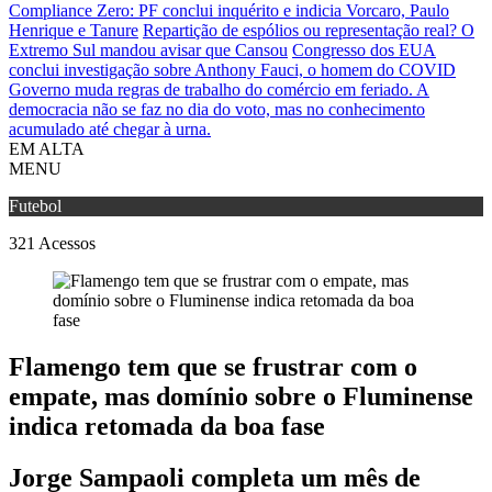
Compliance Zero: PF conclui inquérito e indicia Vorcaro, Paulo
Henrique e Tanure
Repartição de espólios ou representação real? O
Extremo Sul mandou avisar que Cansou
Congresso dos EUA
conclui investigação sobre Anthony Fauci, o homem do COVID
Governo muda regras de trabalho do comércio em feriado.
A
democracia não se faz no dia do voto, mas no conhecimento
acumulado até chegar à urna.
EM ALTA
MENU
Futebol
321
Acessos
Flamengo tem que se frustrar com o
empate, mas domínio sobre o Fluminense
indica retomada da boa fase
Jorge Sampaoli completa um mês de