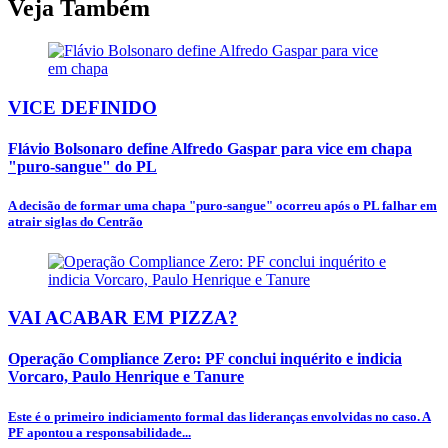
Veja Também
VICE DEFINIDO
Flávio Bolsonaro define Alfredo Gaspar para vice em chapa
"puro-sangue" do PL
A decisão de formar uma chapa "puro-sangue" ocorreu após o PL falhar em
atrair siglas do Centrão
VAI ACABAR EM PIZZA?
Operação Compliance Zero: PF conclui inquérito e indicia
Vorcaro, Paulo Henrique e Tanure
Este é o primeiro indiciamento formal das lideranças envolvidas no caso. A
PF apontou a responsabilidade...