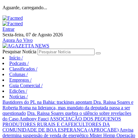
Aguarde, carregando...
Entrar
Sexta-feira, 07 de Agosto 2026
Agora Ao Vivo
Pesquisar Notícia
Início
/
Podcasts
/
Classificados
/
Colunas
/
Empregos
/
Guia Comercial
/
Edições
/
Notícias
/
Bastidores do PL na Bahia: trackings apontam Dra. Raissa Soares e
Roberta Roma na liderança, mas mandato da deputada passa a ser
questionado
Dra. Raissa Soares quebra o silêncio sobre revelações
do Caso Anthony Fauci
ASSOCIAÇÃO DOS PEQUENOS
PRODUTORES RURAIS E CAFEICULTORES DA
COMUNIDADE DE BOA ESPERANÇA (APROCABE)
Anvisa
determina suspensão de venda de energético Mister Hemp
Operação