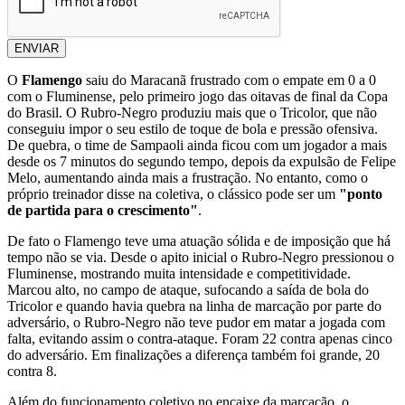
ENVIAR
O
Flamengo
saiu do Maracanã frustrado com o empate em 0 a 0
com o Fluminense, pelo primeiro jogo das oitavas de final da Copa
do Brasil. O Rubro-Negro produziu mais que o Tricolor, que não
conseguiu impor o seu estilo de toque de bola e pressão ofensiva.
De quebra, o time de Sampaoli ainda ficou com um jogador a mais
desde os 7 minutos do segundo tempo, depois da expulsão de Felipe
Melo, aumentando ainda mais a frustração. No entanto, como o
próprio treinador disse na coletiva, o clássico pode ser um
"ponto
de partida para o crescimento"
.
De fato o Flamengo teve uma atuação sólida e de imposição que há
tempo não se via. Desde o apito inicial o Rubro-Negro pressionou o
Fluminense, mostrando muita intensidade e competitividade.
Marcou alto, no campo de ataque, sufocando a saída de bola do
Tricolor e quando havia quebra na linha de marcação por parte do
adversário, o Rubro-Negro não teve pudor em matar a jogada com
falta, evitando assim o contra-ataque. Foram 22 contra apenas cinco
do adversário. Em finalizações a diferença também foi grande, 20
contra 8.
Além do funcionamento coletivo no encaixe da marcação, o