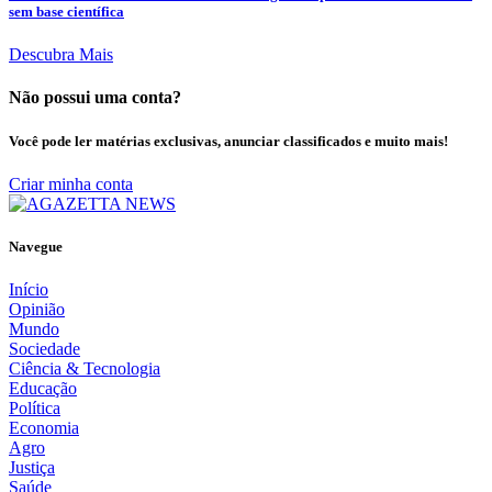
sem base científica
Descubra Mais
Não possui uma conta?
Você pode ler matérias exclusivas, anunciar classificados e muito mais!
Criar minha conta
Navegue
Início
Opinião
Mundo
Sociedade
Ciência & Tecnologia
Educação
Política
Economia
Agro
Justiça
Saúde