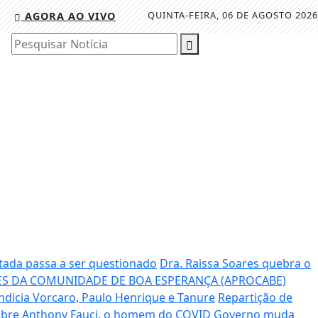
QUINTA-FEIRA, 06 DE AGOSTO 2026
AGORA AO VIVO
Pesquisar Notícia
tada passa a ser questionado
Dra. Raissa Soares quebra o
S DA COMUNIDADE DE BOA ESPERANÇA (APROCABE)
ndicia Vorcaro, Paulo Henrique e Tanure
Repartição de
sobre Anthony Fauci, o homem do COVID
Governo muda