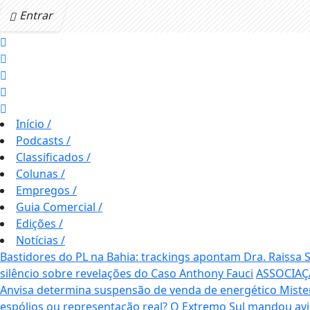
Entrar
Início
/
Podcasts
/
Classificados
/
Colunas
/
Empregos
/
Guia Comercial
/
Edições
/
Notícias
/
Bastidores do PL na Bahia: trackings apontam Dra. Raissa
silêncio sobre revelações do Caso Anthony Fauci
ASSOCIAÇ
Anvisa determina suspensão de venda de energético Mis
espólios ou representação real? O Extremo Sul mandou av