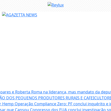
 Soares e Roberta Roma na liderança, mas mandato da depu
ÃO DOS PEQUENOS PRODUTORES RURAIS E CAFEICULTORE
ter Hemp
Operação Compliance Zero: PF conclui inquérito e i
isar que Cansou
Congresso dos EUA conclui investigação 