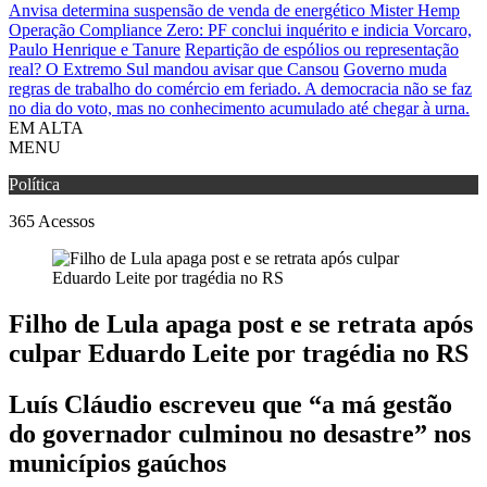
Anvisa determina suspensão de venda de energético Mister Hemp
Operação Compliance Zero: PF conclui inquérito e indicia Vorcaro,
Paulo Henrique e Tanure
Repartição de espólios ou representação
real? O Extremo Sul mandou avisar que Cansou
Governo muda
regras de trabalho do comércio em feriado.
A democracia não se faz
no dia do voto, mas no conhecimento acumulado até chegar à urna.
EM ALTA
MENU
Política
365
Acessos
Filho de Lula apaga post e se retrata após
culpar Eduardo Leite por tragédia no RS
Luís Cláudio escreveu que “a má gestão
do governador culminou no desastre” nos
municípios gaúchos