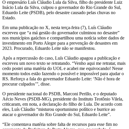
O empresário Luís Cláudio Lula da Silva, filho do presidente Luiz
Inácio Lula da Silva, culpou o governador do Rio Grande do Sul,
Eduardo Leite (PSDB), pelo desastre causado pelas chuvas no
Estado.
Em uma publicação no X, nesta terça-feira (7), Luís Cláudio
escreveu que “a má gestão do governador culminou no desastre”
nos municípios gaúchos e compartilhou uma notícia sobre dados de
investimento em Porto Alegre para a prevenção de desastres em
2023. Procurado, Eduardo Leite não se manifestou.
Após a repercussão do caso, Luís Cláudio apagou a publicação e
escreveu um novo texto se retratando. “Venho aqui me retratar, mais
cedo postei uma matéria do UOL e acabei me equivocando! Nesse
momento todos estão fazendo o possível e impossível para ajudar o
RS. Reforço a fala do governador Eduardo Leite: ‘Não é hora de
procurar culpados’”, disse.
O presidente nacional do PSDB, Marconi Perillo, e o deputado
Aécio Neves (PSDB-MG), presidente do Instituto Teotônio Vilela,
criticaram, em nota, a declaração do filho de Lula. De acordo com
eles, Luís Cláudio “misturou oportunismo político e burrice ao
atacar o governador do Rio Grande do Sul, Eduardo Leite”.
“Ele comentava matéria sobre falta de recursos para esse fim no