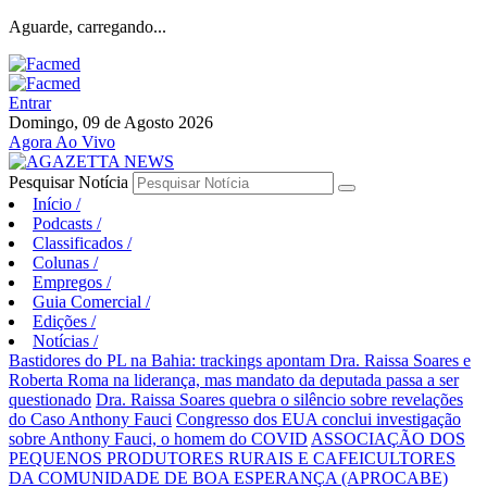
Aguarde, carregando...
Entrar
Domingo, 09 de Agosto 2026
Agora Ao Vivo
Pesquisar Notícia
Início
/
Podcasts
/
Classificados
/
Colunas
/
Empregos
/
Guia Comercial
/
Edições
/
Notícias
/
Bastidores do PL na Bahia: trackings apontam Dra. Raissa Soares e
Roberta Roma na liderança, mas mandato da deputada passa a ser
questionado
Dra. Raissa Soares quebra o silêncio sobre revelações
do Caso Anthony Fauci
Congresso dos EUA conclui investigação
sobre Anthony Fauci, o homem do COVID
ASSOCIAÇÃO DOS
PEQUENOS PRODUTORES RURAIS E CAFEICULTORES
DA COMUNIDADE DE BOA ESPERANÇA (APROCABE)