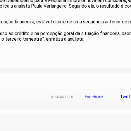
ice de Desempenho para a Pequena Empresa “leva em consideraç
plica a analista Paula Verlangeiro. Segundo ela, o resultado é c
uação financeira, estável diante de uma sequência anterior de r
o ao crédito e na percepção geral da situação financeira, dado 
terceiro trimestre”, enfatiza a analista.
Facebook
Twitt
COMPARTILHE