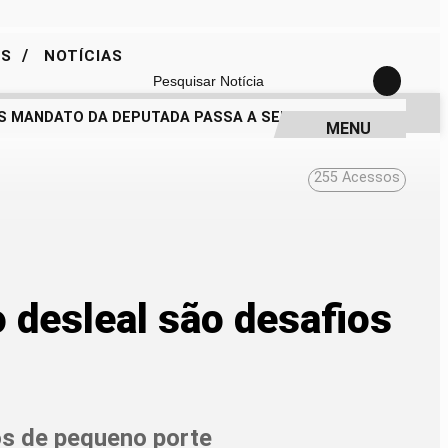
/
ES
NOTÍCIAS
Pesquisar Notícia
 MANDATO DA DEPUTADA PASSA A SER QUESTIONADO
DRA. 
MENU
255
Acessos
o desleal são desafios
os de pequeno porte