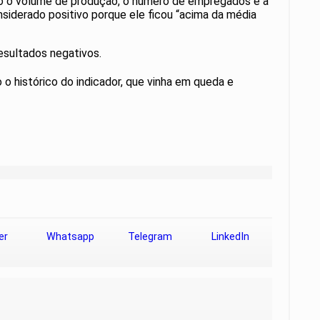
ão o volume de produção, o número de empregados e a
onsiderado positivo porque ele ficou “acima da média
esultados negativos.
o histórico do indicador, que vinha em queda e
er
Whatsapp
Telegram
LinkedIn