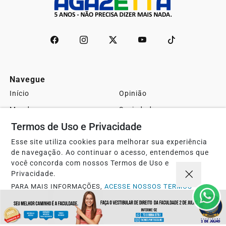
Navegue
Início
Opinião
Mundo
Sociedade
Termos de Uso e Privacidade
Ciência & Tecnologia
Educação
Política
Economia
Esse site utiliza cookies para melhorar sua experiência
de navegação. Ao continuar o acesso, entendemos que
Agro
Justiça
você concorda com nossos Termos de Uso e
Privacidade.
Saúde
Turismo
PARA MAIS INFORMAÇÕES,
ACESSE NOSSOS TERMOS
Esportes
Cidades
CLICANDO AQUI
Cultura
Futebol
PROSSEGUIR
Sobre
FAQ