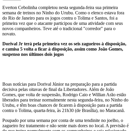
Everton Cebolinha completou nesta segunda-feira sua primeira
semana de treinos no Ninho do Urubu. Como o elenco estava fora
do Rio de Janeiro para os jogos contra o Tolima e Santos, foi a
primeira vez que o atacante participou de uma atividade com seus
novos companheiros. Teve até o tradicional "corredor" para o
novato.
Dorival Jr terá pela primeira vez os seis zagueiros à disposição,
e camisa 5 volta a ficar à disposição, assim como João Gomes,
suspenso nos últimos dois jogos
Boas notícias para Dorival Júnior na preparação para a partida
decisiva pelas oitavas de final da Libertadores. Além de João
Gomes, que volta de suspensão, Rodrigo Caio e Willian Arão estão
liberados para treinar normalmente nesta segunda-feira, no Ninho do
Urubu, e têm boas chances de ficarem à disposição para a partida
contra o Tolima, quarta-feira, às 21h30 (de Brasília), no Maracanã.
Poupado por uma semana por conta de uma tendinite no joelho, o
zagueiro fez tratamento e não sente mais dores no local. A previsão é
de que treine normalmente com os companheiros e seja relacionado.