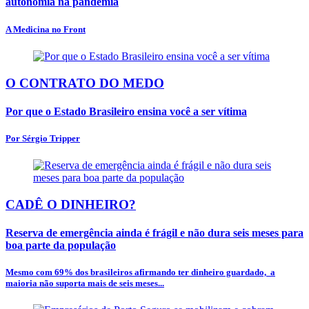
autonomia na pandemia
A Medicina no Front
O CONTRATO DO MEDO
Por que o Estado Brasileiro ensina você a ser vítima
Por Sérgio Tripper
CADÊ O DINHEIRO?
Reserva de emergência ainda é frágil e não dura seis meses para
boa parte da população
Mesmo com 69% dos brasileiros afirmando ter dinheiro guardado, a
maioria não suporta mais de seis meses...