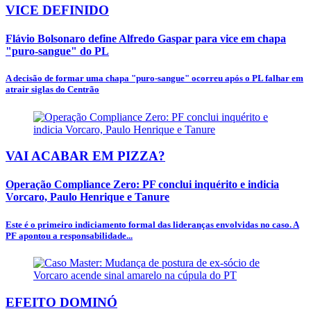
VICE DEFINIDO
Flávio Bolsonaro define Alfredo Gaspar para vice em chapa
"puro-sangue" do PL
A decisão de formar uma chapa "puro-sangue" ocorreu após o PL falhar em
atrair siglas do Centrão
VAI ACABAR EM PIZZA?
Operação Compliance Zero: PF conclui inquérito e indicia
Vorcaro, Paulo Henrique e Tanure
Este é o primeiro indiciamento formal das lideranças envolvidas no caso. A
PF apontou a responsabilidade...
EFEITO DOMINÓ