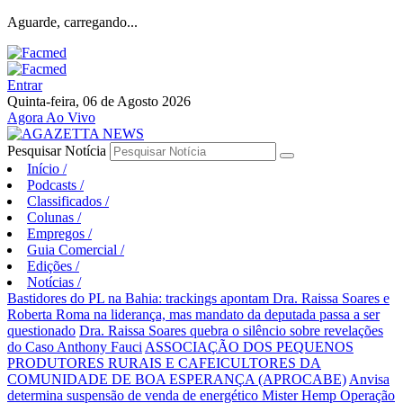
Aguarde, carregando...
Entrar
Quinta-feira, 06 de Agosto 2026
Agora Ao Vivo
Pesquisar Notícia
Início
/
Podcasts
/
Classificados
/
Colunas
/
Empregos
/
Guia Comercial
/
Edições
/
Notícias
/
Bastidores do PL na Bahia: trackings apontam Dra. Raissa Soares e
Roberta Roma na liderança, mas mandato da deputada passa a ser
questionado
Dra. Raissa Soares quebra o silêncio sobre revelações
do Caso Anthony Fauci
ASSOCIAÇÃO DOS PEQUENOS
PRODUTORES RURAIS E CAFEICULTORES DA
COMUNIDADE DE BOA ESPERANÇA (APROCABE)
Anvisa
determina suspensão de venda de energético Mister Hemp
Operação