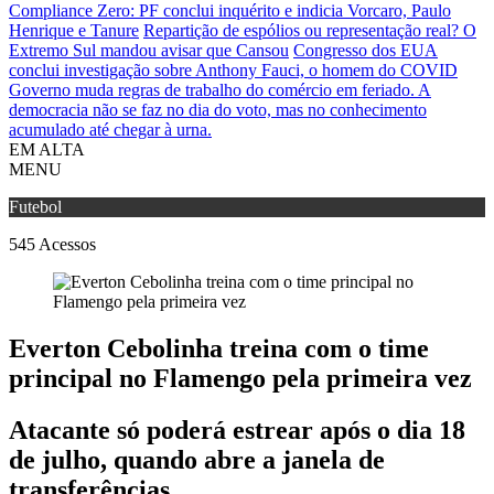
Compliance Zero: PF conclui inquérito e indicia Vorcaro, Paulo
Henrique e Tanure
Repartição de espólios ou representação real? O
Extremo Sul mandou avisar que Cansou
Congresso dos EUA
conclui investigação sobre Anthony Fauci, o homem do COVID
Governo muda regras de trabalho do comércio em feriado.
A
democracia não se faz no dia do voto, mas no conhecimento
acumulado até chegar à urna.
EM ALTA
MENU
Futebol
545
Acessos
Everton Cebolinha treina com o time
principal no Flamengo pela primeira vez
Atacante só poderá estrear após o dia 18
de julho, quando abre a janela de
transferências