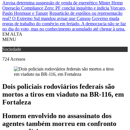
Anvisa determina suspensão de venda de energético Mister Hemp
Operação Compliance Zero: PF conclui inquérito e indicia Vorcaro,
Paulo Henrique e Tanure
Repartição de espólios ou representação
real? O Extremo Sul mandou avisar que Cansou
Governo muda
regras de trabalho do comércio em feriado.
A democracia não se faz
no dia do voto, mas no conhecimento acumulado até chegar à urna.
EM ALTA
MENU
Sociedade
724
Acessos
Dois policiais rodoviários federais são
mortos a tiros em viaduto na BR-116, em
Fortaleza
Homem envolvido no assassinato dos
agentes também morreu em confronto