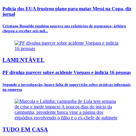
Polícia dos EUA frustrou plano para matar Messi na Copa, diz
jornal
Cristiano Ronaldo também aparece nos relatórios de segurança; árbitro
chegou a receber seis mil...
LAMENTÁVEL
PF divulga parecer sobre acidente Voepass e indicia 16 pessoas
Segundo a investigação, houve falta de supervisão sobre práticas informais
na empresa
TUDO EM CASA