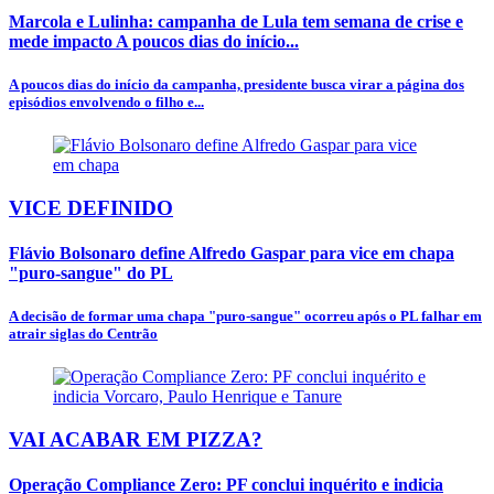
Marcola e Lulinha: campanha de Lula tem semana de crise e
mede impacto A poucos dias do início...
A poucos dias do início da campanha, presidente busca virar a página dos
episódios envolvendo o filho e...
VICE DEFINIDO
Flávio Bolsonaro define Alfredo Gaspar para vice em chapa
"puro-sangue" do PL
A decisão de formar uma chapa "puro-sangue" ocorreu após o PL falhar em
atrair siglas do Centrão
VAI ACABAR EM PIZZA?
Operação Compliance Zero: PF conclui inquérito e indicia