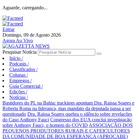
Aguarde, carregando...
Entrar
Domingo, 09 de Agosto 2026
Agora Ao Vivo
Pesquisar Notícia
Início
/
Podcasts
/
Classificados
/
Colunas
/
Empregos
/
Guia Comercial
/
Edições
/
Notícias
/
Bastidores do PL na Bahia: trackings apontam Dra. Raissa Soares e
Roberta Roma na liderança, mas mandato da deputada passa a ser
questionado
Dra. Raissa Soares quebra o silêncio sobre revelações
do Caso Anthony Fauci
Congresso dos EUA conclui investigação
sobre Anthony Fauci, o homem do COVID
ASSOCIAÇÃO DOS
PEQUENOS PRODUTORES RURAIS E CAFEICULTORES
DA COMUNIDADE DE BOA ESPERANÇA (APROCABE)