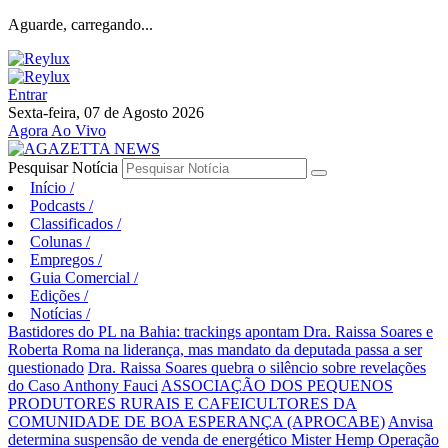
Aguarde, carregando...
Entrar
Sexta-feira, 07 de Agosto 2026
Agora Ao Vivo
Pesquisar Notícia
Início
/
Podcasts
/
Classificados
/
Colunas
/
Empregos
/
Guia Comercial
/
Edições
/
Notícias
/
Bastidores do PL na Bahia: trackings apontam Dra. Raissa Soares e
Roberta Roma na liderança, mas mandato da deputada passa a ser
questionado
Dra. Raissa Soares quebra o silêncio sobre revelações
do Caso Anthony Fauci
ASSOCIAÇÃO DOS PEQUENOS
PRODUTORES RURAIS E CAFEICULTORES DA
COMUNIDADE DE BOA ESPERANÇA (APROCABE)
Anvisa
determina suspensão de venda de energético Mister Hemp
Operação