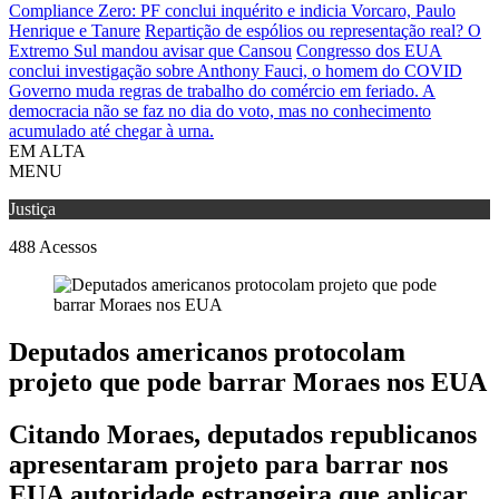
Compliance Zero: PF conclui inquérito e indicia Vorcaro, Paulo
Henrique e Tanure
Repartição de espólios ou representação real? O
Extremo Sul mandou avisar que Cansou
Congresso dos EUA
conclui investigação sobre Anthony Fauci, o homem do COVID
Governo muda regras de trabalho do comércio em feriado.
A
democracia não se faz no dia do voto, mas no conhecimento
acumulado até chegar à urna.
EM ALTA
MENU
Justiça
488
Acessos
Deputados americanos protocolam
projeto que pode barrar Moraes nos EUA
Citando Moraes, deputados republicanos
apresentaram projeto para barrar nos
EUA autoridade estrangeira que aplicar