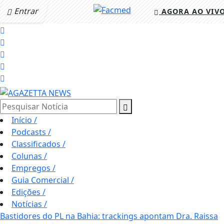
Entrar
AGORA AO VIV
Pesquisar Notícia
Início
/
Podcasts
/
Classificados
/
Colunas
/
Empregos
/
Guia Comercial
/
Edições
/
Notícias
/
Bastidores do PL na Bahia: trackings apontam Dra. Raissa