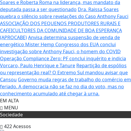
Soares e Roberta Roma na liderança, mas mandato da
deputada passa a ser questionado
Dra. Raissa Soares
quebra o silêncio sobre revelações do Caso Anthony Fauci
ASSOCIAÇÃO DOS PEQUENOS PRODUTORES RURAIS E
CAFEICULTORES DA COMUNIDADE DE BOA ESPERANÇA
(APROCABE)
Anvisa determina suspensão de venda de
energético Mister Hemp
Congresso dos EUA conclui
investigação sobre Anthony Fauci, o homem do COVID
Operação Compliance Zero: PF conclui inquérito e indicia
Vorcaro, Paulo Henrique e Tanure
Repartição de espólios
ou representação real? O Extremo Sul mandou avisar que
Cansou
Governo muda regras de trabalho do comércio em
feriado.
A democracia não se faz no dia do voto, mas no
conhecimento acumulado até chegar à urna.
EM ALTA
MENU
Sociedade
422
Acessos