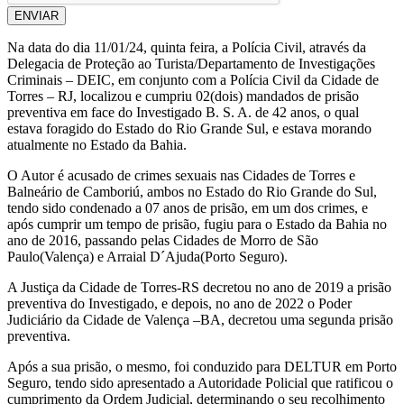
ENVIAR
Na data do dia 11/01/24, quinta feira, a Polícia Civil, através da
Delegacia de Proteção ao Turista/Departamento de Investigações
Criminais – DEIC, em conjunto com a Polícia Civil da Cidade de
Torres – RJ, localizou e cumpriu 02(dois) mandados de prisão
preventiva em face do Investigado B. S. A. de 42 anos, o qual
estava foragido do Estado do Rio Grande Sul, e estava morando
atualmente no Estado da Bahia.
O Autor é acusado de crimes sexuais nas Cidades de Torres e
Balneário de Camboriú, ambos no Estado do Rio Grande do Sul,
tendo sido condenado a 07 anos de prisão, em um dos crimes, e
após cumprir um tempo de prisão, fugiu para o Estado da Bahia no
ano de 2016, passando pelas Cidades de Morro de São
Paulo(Valença) e Arraial D´Ajuda(Porto Seguro).
A Justiça da Cidade de Torres-RS decretou no ano de 2019 a prisão
preventiva do Investigado, e depois, no ano de 2022 o Poder
Judiciário da Cidade de Valença –BA, decretou uma segunda prisão
preventiva.
Após a sua prisão, o mesmo, foi conduzido para DELTUR em Porto
Seguro, tendo sido apresentado a Autoridade Policial que ratificou o
cumprimento da Ordem Judicial, determinando o seu recolhimento