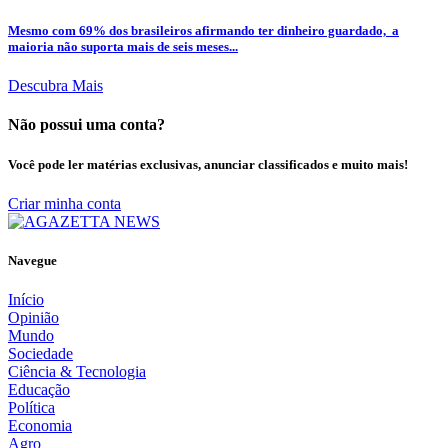
Mesmo com 69% dos brasileiros afirmando ter dinheiro guardado, a
maioria não suporta mais de seis meses...
Descubra Mais
Não possui uma conta?
Você pode ler matérias exclusivas, anunciar classificados e muito mais!
Criar minha conta
Navegue
Início
Opinião
Mundo
Sociedade
Ciência & Tecnologia
Educação
Política
Economia
Agro