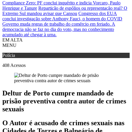
Compliance Zero: PF conclui inquérito e indicia Vorcaro, Paulo
Henrique e Tanure
Repartição de espólios ou representação real? O
Extremo Sul mandou avisar que Cansou
Congresso dos EUA
conclui investigação sobre Anthony Fauci, o homem do COVID
Governo muda regras de trabalho do comércio em feriado.
A
democracia não se faz no dia do voto, mas no conhecimento
acumulado até chegar à urna.
EM ALTA
MENU
Polícia
408
Acessos
Deltur de Porto cumpre mandado de
prisão preventiva contra autor de crimes
sexuais
O Autor é acusado de crimes sexuais nas
Cidades de Torres e Balneário de