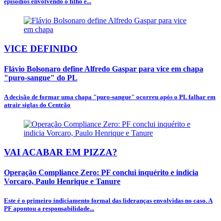
episódios envolvendo o filho e...
VICE DEFINIDO
Flávio Bolsonaro define Alfredo Gaspar para vice em chapa
"puro-sangue" do PL
A decisão de formar uma chapa "puro-sangue" ocorreu após o PL falhar em
atrair siglas do Centrão
VAI ACABAR EM PIZZA?
Operação Compliance Zero: PF conclui inquérito e indicia
Vorcaro, Paulo Henrique e Tanure
Este é o primeiro indiciamento formal das lideranças envolvidas no caso. A
PF apontou a responsabilidade...