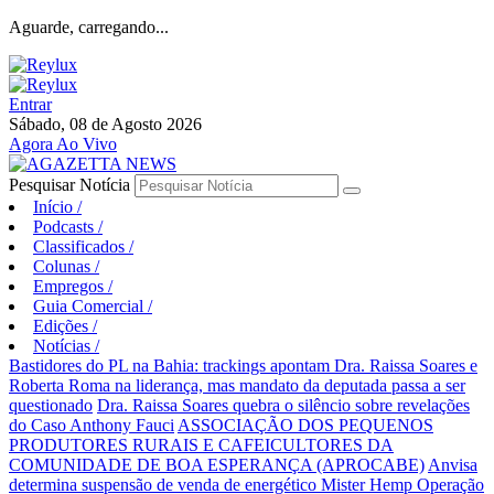
Aguarde, carregando...
Entrar
Sábado, 08 de Agosto 2026
Agora Ao Vivo
Pesquisar Notícia
Início
/
Podcasts
/
Classificados
/
Colunas
/
Empregos
/
Guia Comercial
/
Edições
/
Notícias
/
Bastidores do PL na Bahia: trackings apontam Dra. Raissa Soares e
Roberta Roma na liderança, mas mandato da deputada passa a ser
questionado
Dra. Raissa Soares quebra o silêncio sobre revelações
do Caso Anthony Fauci
ASSOCIAÇÃO DOS PEQUENOS
PRODUTORES RURAIS E CAFEICULTORES DA
COMUNIDADE DE BOA ESPERANÇA (APROCABE)
Anvisa
determina suspensão de venda de energético Mister Hemp
Operação