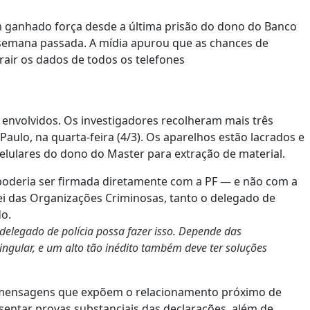
m ganhado força desde a última prisão do dono do Banco
a semana passada. A mídia apurou que
as chances de
rair os dados de todos os telefones
 envolvidos. Os investigadores recolheram mais três
ulo, na quarta-feira (4/3). Os aparelhos estão lacrados e
elulares do dono do Master para extração de material.
oderia ser firmada diretamente com a PF — e não com a
ei das Organizações Criminosas, tanto o delegado de
do.
 delegado de polícia possa fazer isso. Depende das
ingular, e um alto tão inédito também deve ter soluções
 mensagens que expõem o relacionamento próximo de
esentar provas substanciais das declarações, além de