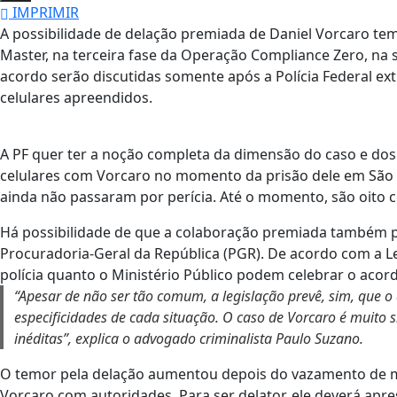
IMPRIMIR
A possibilidade de delação premiada de Daniel Vorcaro te
Master, na terceira fase da Operação Compliance Zero, n
acordo serão discutidas somente após a Polícia Federal ext
celulares
apreendidos.
A PF quer ter a noção completa da dimensão do caso e dos
celulares com Vorcaro no momento da prisão dele em São Pa
ainda não passaram por perícia. Até o momento, são oito c
Há possibilidade de que a colaboração premiada também p
Procuradoria-Geral da República (PGR). De acordo com a L
polícia quanto o Ministério Público podem celebrar o acor
“Apesar de não ser tão comum, a legislação prevê, sim, que o
especificidades de cada situação. O caso de Vorcaro é muito s
inéditas”, explica o advogado criminalista Paulo Suzano.
O temor pela delação aumentou depois do vazamento de
Vorcaro com autoridades.
Para ser delator, ele deverá apr