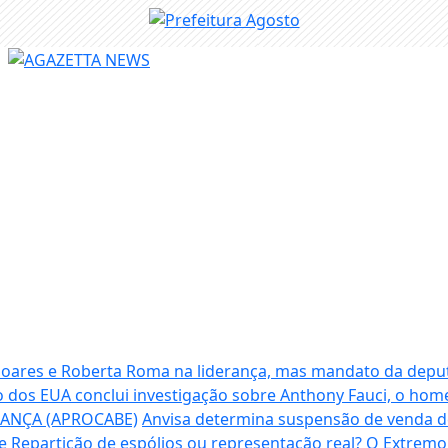
 Soares e Roberta Roma na liderança, mas mandato da depu
 dos EUA conclui investigação sobre Anthony Fauci, o ho
RANÇA (APROCABE)
Anvisa determina suspensão de venda 
e
Repartição de espólios ou representação real? O Extrem