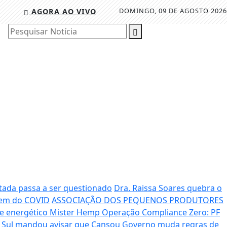
DOMINGO, 09 DE AGOSTO 2026
AGORA AO VIVO
Pesquisar Notícia
tada passa a ser questionado
Dra. Raissa Soares quebra o
mem do COVID
ASSOCIAÇÃO DOS PEQUENOS PRODUTORES
de energético Mister Hemp
Operação Compliance Zero: PF
o Sul mandou avisar que Cansou
Governo muda regras de