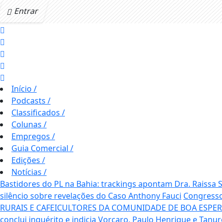
Entrar
Início
/
Podcasts
/
Classificados
/
Colunas
/
Empregos
/
Guia Comercial
/
Edições
/
Notícias
/
Bastidores do PL na Bahia: trackings apontam Dra. Raissa
silêncio sobre revelações do Caso Anthony Fauci
Congresso
RURAIS E CAFEICULTORES DA COMUNIDADE DE BOA ESPE
conclui inquérito e indicia Vorcaro, Paulo Henrique e Tanur