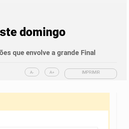
este domingo
tões que envolve a grande Final
A-
A+
IMPRIMIR