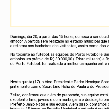
Domingo, dia 20, a partir das 15 horas, começa a ser dec
amador. A partida será realizada no estádio municipal qu
e reforma nos banheiros dos visitantes, assim como dos ve
No tocante ao futebol, as equipes do Porto Futebol e Bai
embolsa um prêmio de R$ 30.000,00 ( Trinta mil reais) e 
do Porto Futebol, ter realizado a melhor campanha entre o
Nesta quinta (17), o Vice-Presidente Pedro Henrique Soare
juntamente com o Secretário Hélio de Paula e do Presiden
Zelito, confirmou que além de preparada, sua equipe está
excelente time, jovens e com muita garra e dedicação em 
Prefeito Jânio Natal e sua equipe. Além disso, contamos 
iniciar ás 15 horas, no Estádio Municipal a entrada é gratu