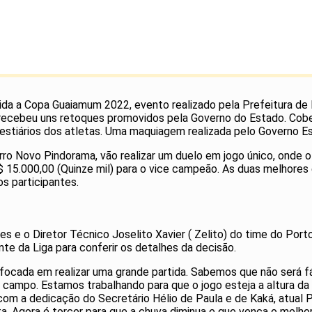
idida a Copa Guaiamum 2022, evento realizado pela Prefeitura d
e recebeu uns retoques promovidos pela Governo do Estado. Cobe
stiários dos atletas. Uma maquiagem realizada pelo Governo Esta
rro Novo Pindorama, vão realizar um duelo em jogo único, onde o
R$ 15.000,00 (Quinze mil) para o vice campeão. As duas melhore
s participantes.
s e o Diretor Técnico Joselito Xavier ( Zelito) do time do Port
te da Liga para conferir os detalhes da decisão.
 focada em realizar uma grande partida. Sabemos que não será f
campo. Estamos trabalhando para que o jogo esteja a altura da 
com a dedicação do Secretário Hélio de Paula e de Kaká, atual P
ita. Agora é torcer para que a chuva diminua e que vença o melhor