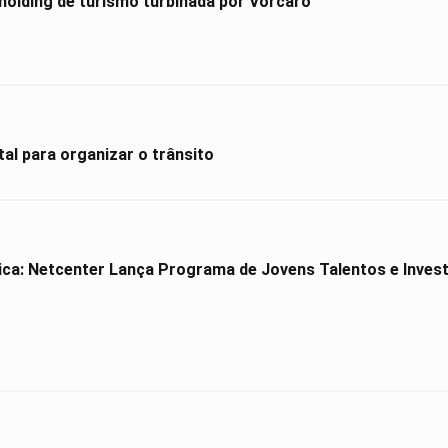
holding de turismo turbinada por Vorcaro
al para organizar o trânsito
ica: Netcenter Lança Programa de Jovens Talentos e Investe