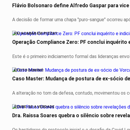
Flávio Bolsonaro define Alfredo Gaspar para vic
A decisão de formar uma chapa "puro-sangue" ocorreu após
VAI ACABAR EM PIZZA?
Operação Compliance Zero: PF conclui inquérito e
Este é o primeiro indiciamento formal das lideranças envo
EFEITO DOMINÓ
Caso Master: Mudança de postura de ex-sócio de
A alteração no tom da defesa, contudo, movimentou os corr
SOUBE-SE A VERDADE
Os bastidores do protocolo inicial e o desafio da Covid L