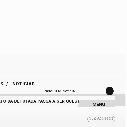
/
ES
NOTÍCIAS
Pesquisar Notícia
O DA DEPUTADA PASSA A SER QUESTIONADO
DRA. RAISSA 
MENU
552
Acessos