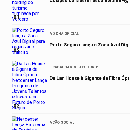
Colapso do Master assombra BeFly, 
01
A ZONA OFICIAL
Porto Seguro lança a Zona Azul Digit
02
TRABALHANDO O FUTURO!
Da Lan House à Gigante da Fibra Ópt
03
AÇÃO SOCIAL