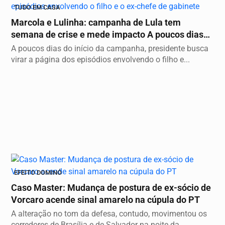
TUDO EM CASA
Marcola e Lulinha: campanha de Lula tem
semana de crise e mede impacto A poucos dias
do início...
A poucos dias do início da campanha, presidente busca
virar a página dos episódios envolvendo o filho e...
EFEITO DOMINÓ
Caso Master: Mudança de postura de ex-sócio de
Vorcaro acende sinal amarelo na cúpula do PT
A alteração no tom da defesa, contudo, movimentou os
corredores de Brasília e de Salvador na noite da...