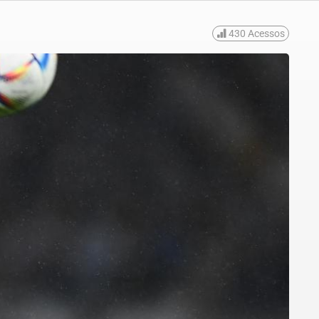
430
Acessos