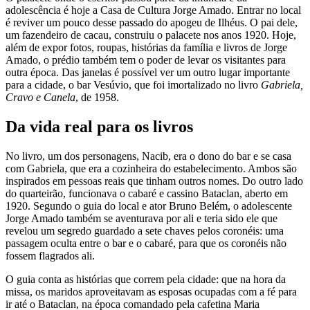
adolescência é hoje a Casa de Cultura Jorge Amado. Entrar no local
é reviver um pouco desse passado do apogeu de Ilhéus. O pai dele,
um fazendeiro de cacau, construiu o palacete nos anos 1920. Hoje,
além de expor fotos, roupas, histórias da família e livros de Jorge
Amado, o prédio também tem o poder de levar os visitantes para
outra época. Das janelas é possível ver um outro lugar importante
para a cidade, o bar Vesúvio, que foi imortalizado no livro
Gabriela,
Cravo e Canela
, de 1958.
Da vida real para os livros
No livro, um dos personagens, Nacib, era o dono do bar e se casa
com Gabriela, que era a cozinheira do estabelecimento. Ambos são
inspirados em pessoas reais que tinham outros nomes. Do outro lado
do quarteirão, funcionava o cabaré e cassino Bataclan, aberto em
1920. Segundo o guia do local e ator Bruno Belém, o adolescente
Jorge Amado também se aventurava por ali e teria sido ele que
revelou um segredo guardado a sete chaves pelos coronéis: uma
passagem oculta entre o bar e o cabaré, para que os coronéis não
fossem flagrados ali.
O guia conta as histórias que correm pela cidade: que na hora da
missa, os maridos aproveitavam as esposas ocupadas com a fé para
ir até o Bataclan, na época comandado pela cafetina Maria