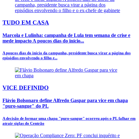
TUDO EM CASA
Marcola e Lulinha: campanha de Lula tem semana de crise e
mede impacto A poucos dias do início...
A poucos dias do início da campanha, presidente busca virar a página dos
episódios envolvendo o filho e...
VICE DEFINIDO
Flávio Bolsonaro define Alfredo Gaspar para vice em chapa
"puro-sangue" do PL
A decisão de formar uma chapa "puro-sangue" ocorreu após o PL falhar em
atrair siglas do Centrão