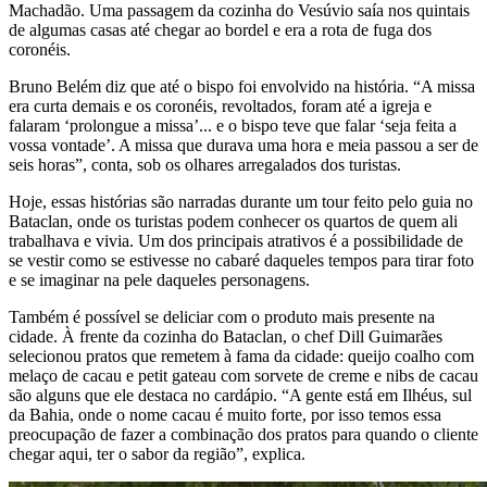
Machadão. Uma passagem da cozinha do Vesúvio saía nos quintais
de algumas casas até chegar ao bordel e era a rota de fuga dos
coronéis.
Bruno Belém diz que até o bispo foi envolvido na história. “A missa
era curta demais e os coronéis, revoltados, foram até a igreja e
falaram ‘prolongue a missa’... e o bispo teve que falar ‘seja feita a
vossa vontade’. A missa que durava uma hora e meia passou a ser de
seis horas”, conta, sob os olhares arregalados dos turistas.
Hoje, essas histórias são narradas durante um tour feito pelo guia no
Bataclan, onde os turistas podem conhecer os quartos de quem ali
trabalhava e vivia. Um dos principais atrativos é a possibilidade de
se vestir como se estivesse no cabaré daqueles tempos para tirar foto
e se imaginar na pele daqueles personagens.
Também é possível se deliciar com o produto mais presente na
cidade. À frente da cozinha do Bataclan, o chef Dill Guimarães
selecionou pratos que remetem à fama da cidade: queijo coalho com
melaço de cacau e petit gateau com sorvete de creme e nibs de cacau
são alguns que ele destaca no cardápio. “A gente está em Ilhéus, sul
da Bahia, onde o nome cacau é muito forte, por isso temos essa
preocupação de fazer a combinação dos pratos para quando o cliente
chegar aqui, ter o sabor da região”, explica.