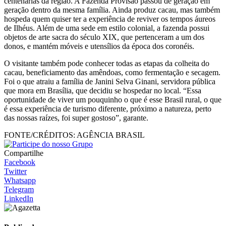
centenárias da região. A Fazenda Provisão passou de geração em
geração dentro da mesma família. Ainda produz cacau, mas também
hospeda quem quiser ter a experiência de reviver os tempos áureos
de Ilhéus. Além de uma sede em estilo colonial, a fazenda possui
objetos de arte sacra do século XIX, que pertenceram a um dos
donos, e mantém móveis e utensílios da época dos coronéis.
O visitante também pode conhecer todas as etapas da colheita do
cacau, beneficiamento das amêndoas, como fermentação e secagem.
Foi o que atraiu a família de Janini Selva Ginani, servidora pública
que mora em Brasília, que decidiu se hospedar no local. “Essa
oportunidade de viver um pouquinho o que é esse Brasil rural, o que
é essa experiência de turismo diferente, próximo a natureza, perto
das nossas raízes, foi super gostoso”, garante.
FONTE/CRÉDITOS:
AGÊNCIA BRASIL
Compartilhe
Facebook
Twitter
Whatsapp
Telegram
LinkedIn