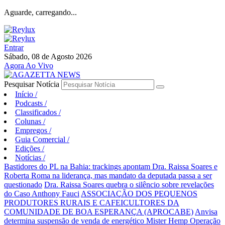
Aguarde, carregando...
Entrar
Sábado, 08 de Agosto 2026
Agora Ao Vivo
Pesquisar Notícia
Início
/
Podcasts
/
Classificados
/
Colunas
/
Empregos
/
Guia Comercial
/
Edições
/
Notícias
/
Bastidores do PL na Bahia: trackings apontam Dra. Raissa Soares e
Roberta Roma na liderança, mas mandato da deputada passa a ser
questionado
Dra. Raissa Soares quebra o silêncio sobre revelações
do Caso Anthony Fauci
ASSOCIAÇÃO DOS PEQUENOS
PRODUTORES RURAIS E CAFEICULTORES DA
COMUNIDADE DE BOA ESPERANÇA (APROCABE)
Anvisa
determina suspensão de venda de energético Mister Hemp
Operação