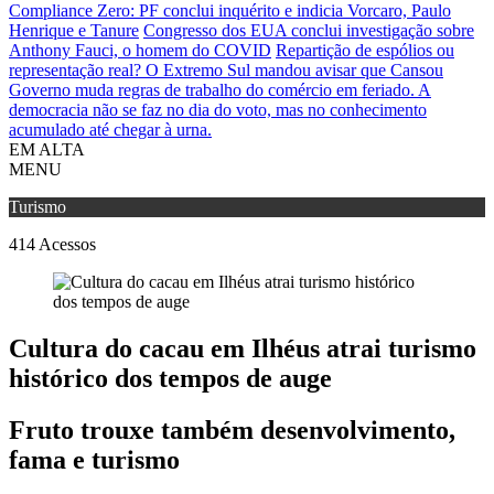
Compliance Zero: PF conclui inquérito e indicia Vorcaro, Paulo
Henrique e Tanure
Congresso dos EUA conclui investigação sobre
Anthony Fauci, o homem do COVID
Repartição de espólios ou
representação real? O Extremo Sul mandou avisar que Cansou
Governo muda regras de trabalho do comércio em feriado.
A
democracia não se faz no dia do voto, mas no conhecimento
acumulado até chegar à urna.
EM ALTA
MENU
Turismo
414
Acessos
Cultura do cacau em Ilhéus atrai turismo
histórico dos tempos de auge
Fruto trouxe também desenvolvimento,
fama e turismo