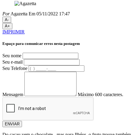
Por
Agazetta
Em 05/11/2022 17:47
A-
A+
IMPRIMIR
Espaço para comunicar erros nesta postagem
Seu nome
Seu e-mail
Seu Telefone
Mensagem
Máximo 600 caracteres.
ENVIAR
Do cacau vem o chocolate - mas para Ilhéus, o fruto trouxe também