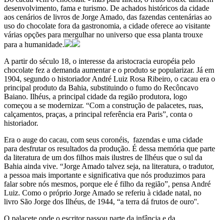
desenvolvimento, fama e turismo. De achados históricos da cidade
aos cenários de livros de Jorge Amado, das fazendas centenárias ao
uso do chocolate fora da gastronomia, a cidade oferece ao visitante
várias opções para mergulhar no universo que essa planta trouxe
para a humanidade.
A partir do século 18, o interesse da aristocracia européia pelo
chocolate fez a demanda aumentar e o produto se popularizar. Já em
1904, segundo o historiador André Luiz Rosa Ribeiro, o cacau era o
principal produto da Bahia, substituindo o fumo do Recôncavo
Baiano. Ilhéus, a principal cidade da região produtora, logo
começou a se modernizar. “Com a construção de palacetes, ruas,
calçamentos, praças, a principal referência era Paris”, conta o
historiador.
Era o auge do cacau, com seus coronéis, fazendas e uma cidade
para desfrutar os resultados da produção. É dessa memória que parte
da literatura de um dos filhos mais ilustres de Ilhéus que o sul da
Bahia ainda vive. “Jorge Amado talvez seja, na literatura, o tradutor,
a pessoa mais importante e significativa que nós produzimos para
falar sobre nós mesmos, porque ele é filho da região”, pensa André
Luiz. Como o próprio Jorge Amado se referiu à cidade natal, no
livro São Jorge dos Ilhéus, de 1944, “a terra dá frutos de ouro''.
O palacete onde o escritor passou parte da infância e da