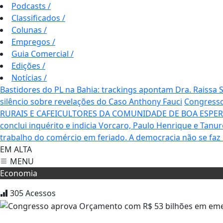
Podcasts
/
Classificados
/
Colunas
/
Empregos
/
Guia Comercial
/
Edições
/
Notícias
/
Bastidores do PL na Bahia: trackings apontam Dra. Raissa
silêncio sobre revelações do Caso Anthony Fauci
Congresso
RURAIS E CAFEICULTORES DA COMUNIDADE DE BOA ESPE
conclui inquérito e indicia Vorcaro, Paulo Henrique e Tanur
trabalho do comércio em feriado.
A democracia não se faz
EM ALTA
MENU
Economia
305
Acessos