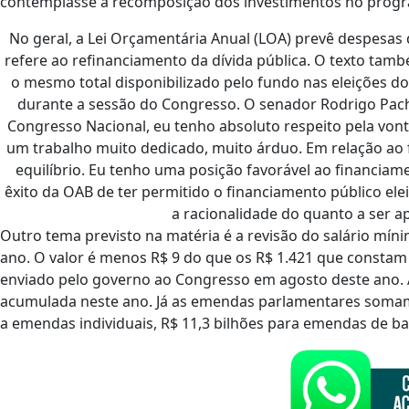
contemplasse a recomposição dos investimentos no prog
No geral, a Lei Orçamentária Anual (LOA) prevê despesas d
refere ao refinanciamento da dívida pública. O texto també
o mesmo total disponibilizado pelo fundo nas eleições d
durante a sessão do Congresso. O senador Rodrigo Pa
Congresso Nacional, eu tenho absoluto respeito pela vont
um trabalho muito dedicado, muito árduo. Em relação ao
equilíbrio. Eu tenho uma posição favorável ao financia
êxito da OAB de ter permitido o financiamento público ele
a racionalidade do quanto a ser a
Outro tema previsto na matéria é a revisão do salário mín
ano. O valor é menos R$ 9 do que os R$ 1.421 que constam 
enviado pelo governo ao Congresso em agosto deste ano. A
acumulada neste ano. Já as emendas parlamentares somam 
a emendas individuais, R$ 11,3 bilhões para emendas de b