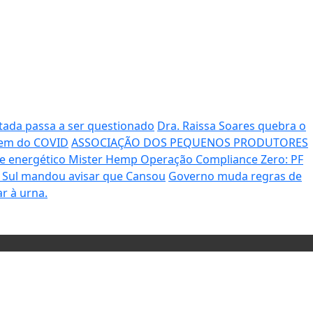
tada passa a ser questionado
Dra. Raissa Soares quebra o
mem do COVID
ASSOCIAÇÃO DOS PEQUENOS PRODUTORES
de energético Mister Hemp
Operação Compliance Zero: PF
o Sul mandou avisar que Cansou
Governo muda regras de
r à urna.