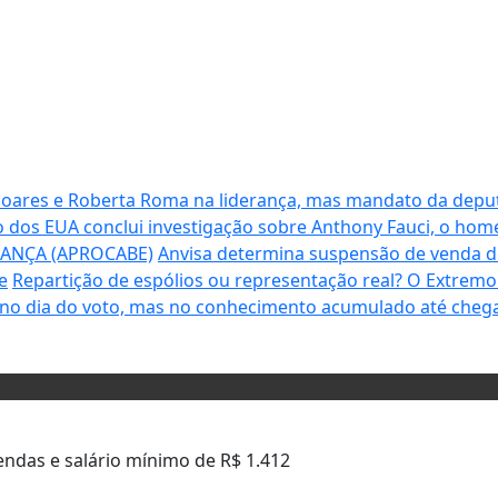
 Soares e Roberta Roma na liderança, mas mandato da depu
 dos EUA conclui investigação sobre Anthony Fauci, o ho
RANÇA (APROCABE)
Anvisa determina suspensão de venda 
e
Repartição de espólios ou representação real? O Extrem
 no dia do voto, mas no conhecimento acumulado até chega