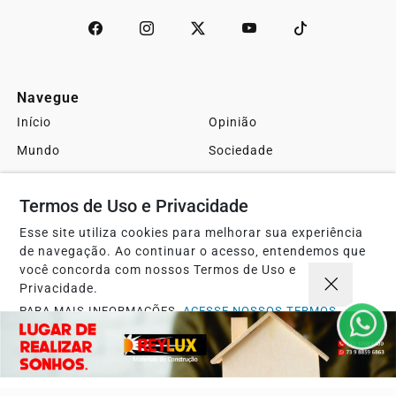
Navegue
Início
Opinião
Mundo
Sociedade
Ciência & Tecnologia
Educação
Termos de Uso e Privacidade
Política
Economia
Esse site utiliza cookies para melhorar sua experiência
Agro
Justiça
de navegação. Ao continuar o acesso, entendemos que
Saúde
Turismo
você concorda com nossos Termos de Uso e
Privacidade.
Esportes
Cidades
PARA MAIS INFORMAÇÕES,
ACESSE NOSSOS TERMOS
Cultura
Futebol
CLICANDO AQUI
Sobre
FAQ
PROSSEGUIR
Contato