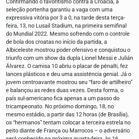
Confirmando o favoritismo contra a Croácia, a
seleção portenha garantiu a vaga com uma
expressiva vitória por 3 a 0, na tarde desta terça-
feira, 13, no Lusail Stadium, na primeira semifinal
do Mundial 2022. Mesmo sofrendo com o controle
de bola dos croatas no início da partida, a
Albiceleste mostrou poder ofensivo e conquistou o
triunfo com um show da dupla Lionel Messi e Julián
Álvarez. O camisa 10 abriu o placar de pênalti, fez
lances plásticos e deu uma assistência genial. Já o
jovem centroavante mostrou seu “faro de artilheiro”
e balançou as redes duas vezes. Desta forma, o
país sul-americano fica apenas a um passo do
tricampeonato. No próximo domingo, 18, no
mesmo estádio, a partir das 12 horas (de Brasília),
os “hermanos” tentam colocar a terceira estrela no
peito diante de França ou Marrocos – o adversário
será conhecido na próxima quarta-feira, às 16