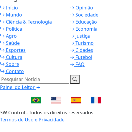
Início
Opinião
Mundo
Sociedade
Ciência & Tecnologia
Educação
Política
Economia
Agro
Justiça
Saúde
Turismo
Esportes
Cidades
Cultura
Futebol
Sobre
FAQ
Contato
Pesquisar Notícia
Painel do Leitor
3W Control - Todos os direitos reservados
Termos de Uso e Privacidade