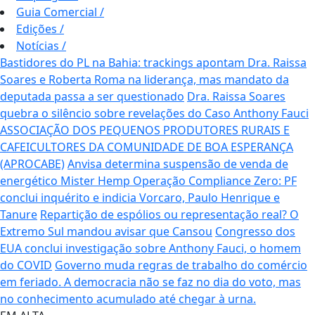
Guia Comercial
/
Edições
/
Notícias
/
Bastidores do PL na Bahia: trackings apontam Dra. Raissa
Soares e Roberta Roma na liderança, mas mandato da
deputada passa a ser questionado
Dra. Raissa Soares
quebra o silêncio sobre revelações do Caso Anthony Fauci
ASSOCIAÇÃO DOS PEQUENOS PRODUTORES RURAIS E
CAFEICULTORES DA COMUNIDADE DE BOA ESPERANÇA
(APROCABE)
Anvisa determina suspensão de venda de
energético Mister Hemp
Operação Compliance Zero: PF
conclui inquérito e indicia Vorcaro, Paulo Henrique e
Tanure
Repartição de espólios ou representação real? O
Extremo Sul mandou avisar que Cansou
Congresso dos
EUA conclui investigação sobre Anthony Fauci, o homem
do COVID
Governo muda regras de trabalho do comércio
em feriado.
A democracia não se faz no dia do voto, mas
no conhecimento acumulado até chegar à urna.