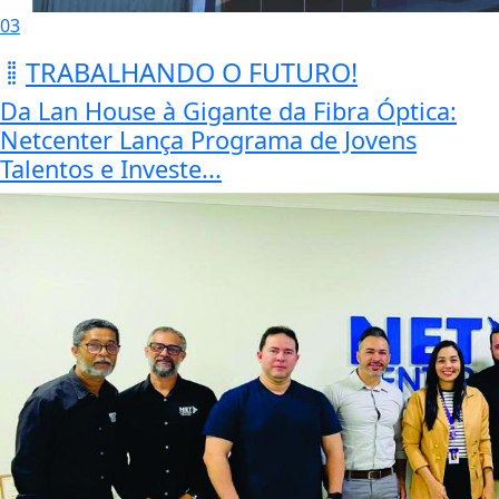
03
TRABALHANDO O FUTURO!
Da Lan House à Gigante da Fibra Óptica:
Netcenter Lança Programa de Jovens
Talentos e Investe...