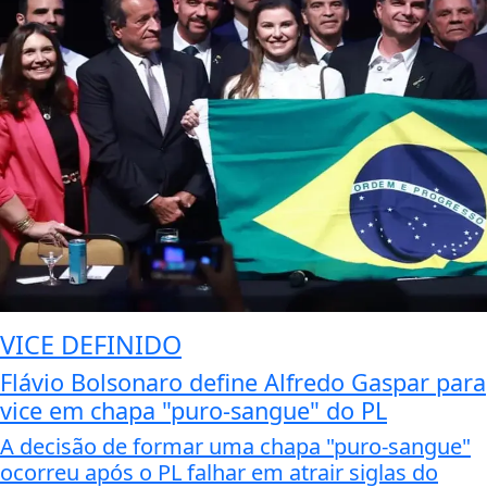
VICE DEFINIDO
Flávio Bolsonaro define Alfredo Gaspar para
vice em chapa "puro-sangue" do PL
A decisão de formar uma chapa "puro-sangue"
ocorreu após o PL falhar em atrair siglas do