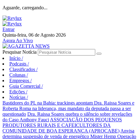
Aguarde, carregando...
Entrar
Quinta-feira, 06 de Agosto 2026
Agora Ao Vivo
Pesquisar Notícia
Início
/
Podcasts
/
Classificados
/
Colunas
/
Empregos
/
Guia Comercial
/
Edições
/
Notícias
/
Bastidores do PL na Bahia: trackings apontam Dra. Raissa Soares e
Roberta Roma na liderança, mas mandato da deputada passa a ser
questionado
Dra. Raissa Soares quebra o silêncio sobre revelações
do Caso Anthony Fauci
ASSOCIAÇÃO DOS PEQUENOS
PRODUTORES RURAIS E CAFEICULTORES DA
COMUNIDADE DE BOA ESPERANÇA (APROCABE)
Anvisa
determina suspensão de venda de energético Mister Hemp
Operação