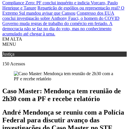
Compliance Zero: PF conclui inquérito e indicia Vorcaro, Paulo
Henrique e Tanure
Repartição de espólios ou representação real? O
Extremo Sul mandou avisar que Cansou
Congresso dos EUA
conclui investigação sobre Anthony Fauci, o homem do COVID
Governo muda regras de trabalho do comércio em feriado.
A
democracia não se faz no dia do voto, mas no conhecimento
acumulado até chegar à urna.
EM ALTA
MENU
Justiça
150
Acessos
Caso Master: Mendonça tem reunião de
2h30 com a PF e recebe relatório
André Mendonça se reuniu com a Polícia
Federal para discutir avanço das
investigações do Caso Master no STF