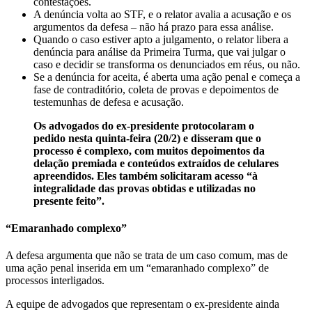
contestações.
A denúncia volta ao STF, e o relator avalia a acusação e os
argumentos da defesa – não há prazo para essa análise.
Quando o caso estiver apto a julgamento, o relator libera a
denúncia para análise da Primeira Turma, que vai julgar o
caso e decidir se transforma os denunciados em réus, ou não.
⁠Se a denúncia for aceita, é aberta uma ação penal e começa a
fase de contraditório, coleta de provas e depoimentos de
testemunhas de defesa e acusação.
Os advogados do ex-presidente protocolaram o
pedido nesta quinta-feira (20/2) e disseram que o
processo é complexo, com muitos depoimentos da
delação premiada e conteúdos extraídos de celulares
apreendidos. Eles também solicitaram acesso “à
integralidade das provas obtidas e utilizadas no
presente feito”.
“Emaranhado complexo”
A defesa argumenta que não se trata de um caso comum, mas de
uma ação penal inserida em um “emaranhado complexo” de
processos interligados.
A equipe de advogados que representam o ex-presidente ainda