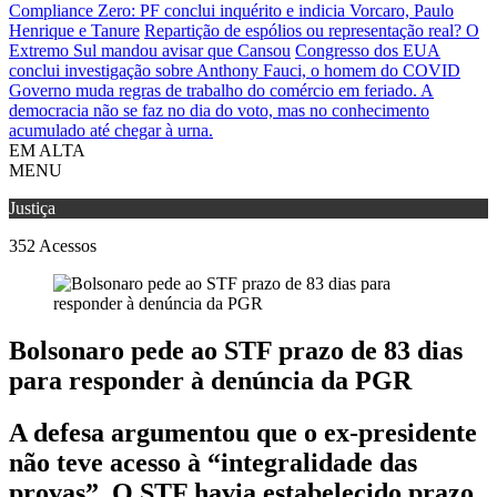
Compliance Zero: PF conclui inquérito e indicia Vorcaro, Paulo
Henrique e Tanure
Repartição de espólios ou representação real? O
Extremo Sul mandou avisar que Cansou
Congresso dos EUA
conclui investigação sobre Anthony Fauci, o homem do COVID
Governo muda regras de trabalho do comércio em feriado.
A
democracia não se faz no dia do voto, mas no conhecimento
acumulado até chegar à urna.
EM ALTA
MENU
Justiça
352
Acessos
Bolsonaro pede ao STF prazo de 83 dias
para responder à denúncia da PGR
A defesa argumentou que o ex-presidente
não teve acesso à “integralidade das
provas”. O STF havia estabelecido prazo