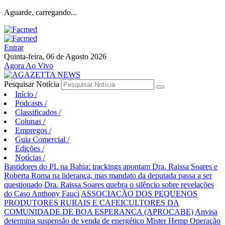
Aguarde, carregando...
Entrar
Quinta-feira, 06 de Agosto 2026
Agora Ao Vivo
Pesquisar Notícia
Início
/
Podcasts
/
Classificados
/
Colunas
/
Empregos
/
Guia Comercial
/
Edições
/
Notícias
/
Bastidores do PL na Bahia: trackings apontam Dra. Raissa Soares e
Roberta Roma na liderança, mas mandato da deputada passa a ser
questionado
Dra. Raissa Soares quebra o silêncio sobre revelações
do Caso Anthony Fauci
ASSOCIAÇÃO DOS PEQUENOS
PRODUTORES RURAIS E CAFEICULTORES DA
COMUNIDADE DE BOA ESPERANÇA (APROCABE)
Anvisa
determina suspensão de venda de energético Mister Hemp
Operação