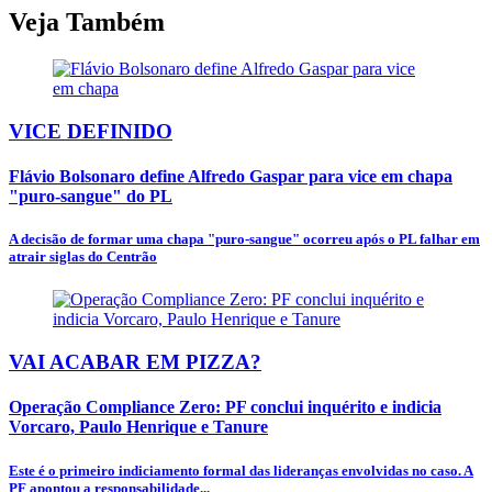
Veja Também
VICE DEFINIDO
Flávio Bolsonaro define Alfredo Gaspar para vice em chapa
"puro-sangue" do PL
A decisão de formar uma chapa "puro-sangue" ocorreu após o PL falhar em
atrair siglas do Centrão
VAI ACABAR EM PIZZA?
Operação Compliance Zero: PF conclui inquérito e indicia
Vorcaro, Paulo Henrique e Tanure
Este é o primeiro indiciamento formal das lideranças envolvidas no caso. A
PF apontou a responsabilidade...