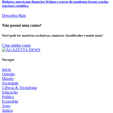
Dinheiro americano financiou Wuhan e regras da pandemia foram criadas
sem base científica
Descubra Mais
Não possui uma conta?
Você pode ler matérias exclusivas, anunciar classificados e muito mais!
Criar minha conta
Navegue
Início
Opinião
Mundo
Sociedade
Ciência & Tecnologia
Educação
Política
Economia
Agro
Justiça