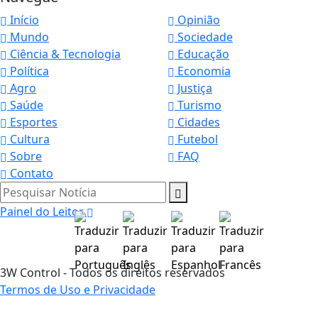
Início
Opinião
Mundo
Sociedade
Ciência & Tecnologia
Educação
Política
Economia
Agro
Justiça
Saúde
Turismo
Esportes
Cidades
Cultura
Futebol
Sobre
FAQ
Contato
Pesquisar Notícia
Painel do Leitor
3W Control - Todos os direitos reservados
Termos de Uso e Privacidade
Termos de Uso e Privacidade
Esse site utiliza cookies para melhorar sua
experiência de navegação. Ao continuar o acesso,