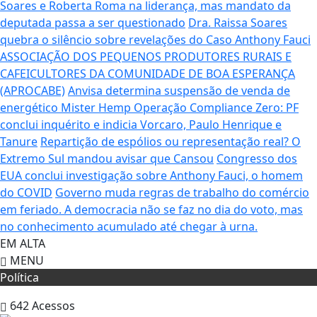
Soares e Roberta Roma na liderança, mas mandato da
deputada passa a ser questionado
Dra. Raissa Soares
quebra o silêncio sobre revelações do Caso Anthony Fauci
ASSOCIAÇÃO DOS PEQUENOS PRODUTORES RURAIS E
CAFEICULTORES DA COMUNIDADE DE BOA ESPERANÇA
(APROCABE)
Anvisa determina suspensão de venda de
energético Mister Hemp
Operação Compliance Zero: PF
conclui inquérito e indicia Vorcaro, Paulo Henrique e
Tanure
Repartição de espólios ou representação real? O
Extremo Sul mandou avisar que Cansou
Congresso dos
EUA conclui investigação sobre Anthony Fauci, o homem
do COVID
Governo muda regras de trabalho do comércio
em feriado.
A democracia não se faz no dia do voto, mas
no conhecimento acumulado até chegar à urna.
EM ALTA
MENU
Política
642
Acessos