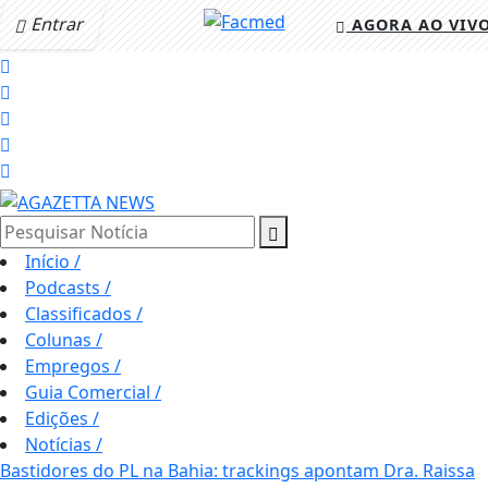
Entrar
AGORA AO VIV
Pesquisar Notícia
Início
/
Podcasts
/
Classificados
/
Colunas
/
Empregos
/
Guia Comercial
/
Edições
/
Notícias
/
Bastidores do PL na Bahia: trackings apontam Dra. Raissa