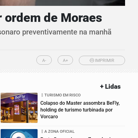
or ordem de Moraes
lsonaro preventivamente na manhã
A-
A+
IMPRIMIR
+ Lidas
TURISMO EM RISCO
Colapso do Master assombra BeFly,
holding de turismo turbinada por
Vorcaro
01
A ZONA OFICIAL