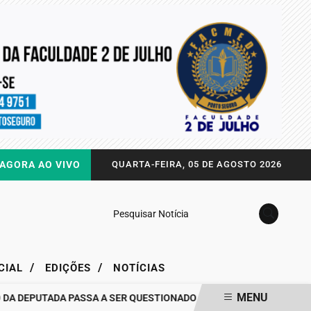
AGORA AO VIVO
QUARTA-FEIRA, 05 DE AGOSTO 2026
Pesquisar Notícia
/
/
CIAL
EDIÇÕES
NOTÍCIAS
MENU
EPUTADA PASSA A SER QUESTIONADO
DRA. RAISSA SOARES QUEB